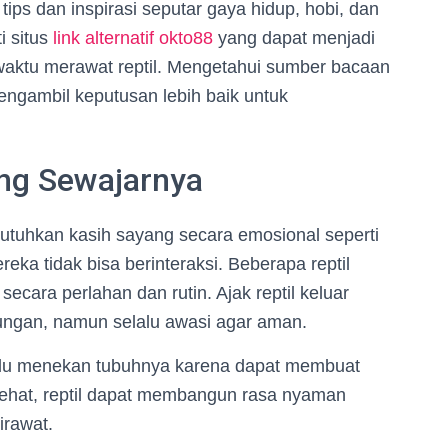
s dan inspirasi seputar gaya hidup, hobi, dan
i situs
link alternatif okto88
yang dapat menjadi
 waktu merawat reptil. Mengetahui sumber bacaan
engambil keputusan lebih baik untuk
ang Sewajarnya
tuhkan kasih sayang secara emosional seperti
eka tidak bisa berinteraksi. Beberapa reptil
secara perlahan dan rutin. Ajak reptil keluar
kungan, namun selalu awasi agar aman.
rlalu menekan tubuhnya karena dapat membuat
t sehat, reptil dapat membangun rasa nyaman
irawat.