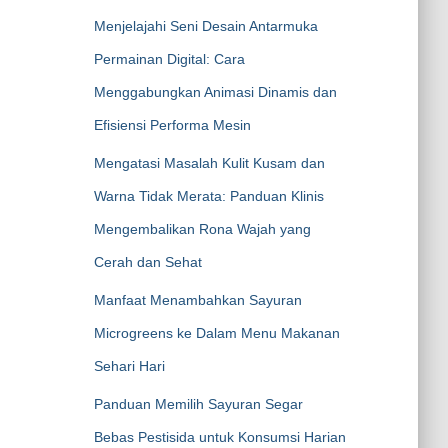
Menjelajahi Seni Desain Antarmuka
Permainan Digital: Cara
Menggabungkan Animasi Dinamis dan
Efisiensi Performa Mesin
Mengatasi Masalah Kulit Kusam dan
Warna Tidak Merata: Panduan Klinis
Mengembalikan Rona Wajah yang
Cerah dan Sehat
Manfaat Menambahkan Sayuran
Microgreens ke Dalam Menu Makanan
Sehari Hari
Panduan Memilih Sayuran Segar
Bebas Pestisida untuk Konsumsi Harian