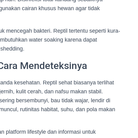
gunakan cairan khusus hewan agar tidak
uk mencegah bakteri. Reptil tertentu seperti kura-
membutuhkan water soaking karena dapat
 shedding.
 Cara Mendeteksinya
nda kesehatan. Reptil sehat biasanya terlihat
ernih, kulit cerah, dan nafsu makan stabil.
ering bersembunyi, bau tidak wajar, lendir di
 muncul, rutinitas habitat, suhu, dan pola makan
n platform lifestyle dan informasi untuk