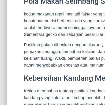
Pola Makan Seimbang S
kedua makanan reptil menjadi faktor yang ti
kebutuhan nutrisi berbeda: ada yang karniv
adalah herbivora murni sehingga sayuran hi
Sementara gecko dan sebagian besar ular
Pastikan pakan diberikan dengan ukuran ya
pemakan serangga, tambahan kalsium dan v
kelainan tulang. Waktu pemberian pakan pun 
dapat menyebabkan obesitas atau malnutris
Kebersihan Kandang Me
Ketiga membahas tentang sanitasi kandang r
kandang yang kotor atau lembap berlebih. K
mengelupas harus segera dibersihkan setiap