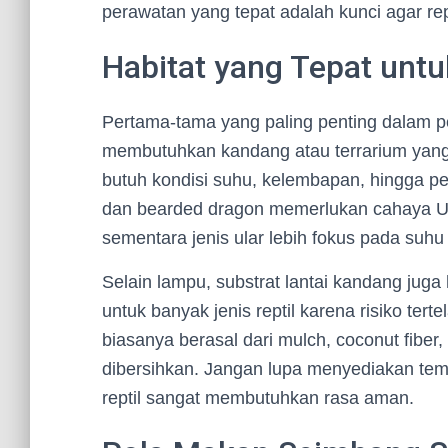
perawatan yang tepat adalah kunci agar rep
Habitat yang Tepat unt
Pertama-tama yang paling penting dalam pe
membutuhkan kandang atau terrarium yang me
butuh kondisi suhu, kelembapan, hingga 
dan bearded dragon memerlukan cahaya U
sementara jenis ular lebih fokus pada suh
Selain lampu, substrat lantai kandang juga
untuk banyak jenis reptil karena risiko te
biasanya berasal dari mulch, coconut fiber
dibersihkan. Jangan lupa menyediakan tem
reptil sangat membutuhkan rasa aman.