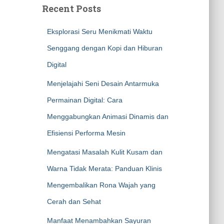
Recent Posts
Eksplorasi Seru Menikmati Waktu
Senggang dengan Kopi dan Hiburan
Digital
Menjelajahi Seni Desain Antarmuka
Permainan Digital: Cara
Menggabungkan Animasi Dinamis dan
Efisiensi Performa Mesin
Mengatasi Masalah Kulit Kusam dan
Warna Tidak Merata: Panduan Klinis
Mengembalikan Rona Wajah yang
Cerah dan Sehat
Manfaat Menambahkan Sayuran