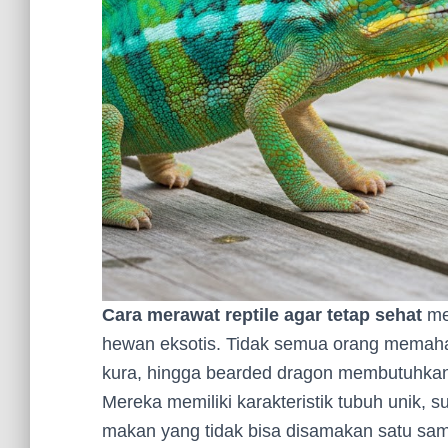
Cara merawat reptile agar tetap sehat
me
hewan eksotis. Tidak semua orang memahami
kura, hingga bearded dragon membutuhkan
Mereka memiliki karakteristik tubuh unik, 
makan yang tidak bisa disamakan satu sam