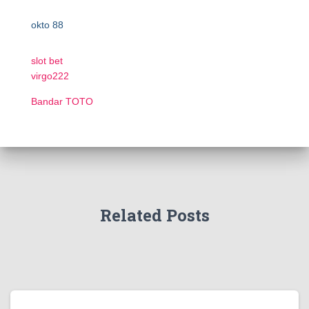
okto 88
slot bet
virgo222
Bandar TOTO
Related Posts