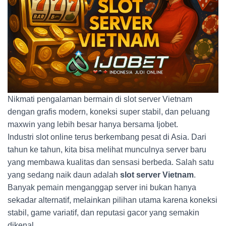
Nikmati pengalaman bermain di slot server Vietnam
dengan grafis modern, koneksi super stabil, dan peluang
maxwin yang lebih besar hanya bersama Ijobet.
Industri slot online terus berkembang pesat di Asia. Dari
tahun ke tahun, kita bisa melihat munculnya server baru
yang membawa kualitas dan sensasi berbeda. Salah satu
yang sedang naik daun adalah
slot server Vietnam
.
Banyak pemain menganggap server ini bukan hanya
sekadar alternatif, melainkan pilihan utama karena koneksi
stabil, game variatif, dan reputasi gacor yang semakin
dikenal.