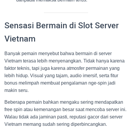
Sensasi Bermain di Slot Server
Vietnam
Banyak pemain menyebut bahwa bermain di server
Vietnam terasa lebih menyenangkan. Tidak hanya karena
faktor teknis, tapi juga karena atmosfer permainan yang
lebih hidup. Visual yang tajam, audio imersif, serta fitur
bonus melimpah membuat pengalaman nge-spin jadi
makin seru.
Beberapa pemain bahkan mengaku sering mendapatkan
free spin atau kemenangan besar saat mencoba server ini.
Walau tidak ada jaminan pasti, reputasi gacor dari server
Vietnam memang sudah sering diperbincangkan.