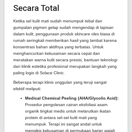
Secara Total
Ketika sel kulit mati sudah menumpuk tebal dan
gumpalan pigmen gelap sudah mengendap di lapisan
dalam kulit, penggunaan produk
skincare
oles biasa di
rumah seringkali memberikan hasil yang lambat karena
konsentrasi bahan aktifnya yang terbatas. Untuk
menghancurkan kekusaman secara cepat dan
meratakan warna kulit secara presisi, bantuan teknologi
dari klinik estetika profesional merupakan langkah yang
paling logis di Solace Clinic.
Beberapa terapi klinis unggulan yang teruji sangat
efektif meliputi:
Medical Chemical Peeling (AHA/Glycolic Acid):
Prosedur pengolesan cairan eksfoliasi asam
organik tingkat medis untuk melarutkan ikatan
protein di antara sel-sel kulit mati yang
menumpuk. Terapi ini sangat andal untuk
mengikis kekusaman di permukaan barier wajah