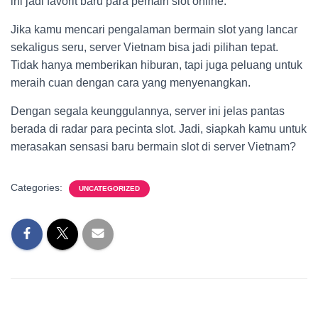
ini jadi favorit baru para pemain slot online.
Jika kamu mencari pengalaman bermain slot yang lancar
sekaligus seru, server Vietnam bisa jadi pilihan tepat.
Tidak hanya memberikan hiburan, tapi juga peluang untuk
meraih cuan dengan cara yang menyenangkan.
Dengan segala keunggulannya, server ini jelas pantas
berada di radar para pecinta slot. Jadi, siapkah kamu untuk
merasakan sensasi baru bermain slot di server Vietnam?
Categories:
UNCATEGORIZED