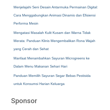
Menjelajahi Seni Desain Antarmuka Permainan Digital:
Cara Menggabungkan Animasi Dinamis dan Efisiensi
Performa Mesin
Mengatasi Masalah Kulit Kusam dan Warna Tidak
Merata: Panduan Klinis Mengembalikan Rona Wajah
yang Cerah dan Sehat
Manfaat Menambahkan Sayuran Microgreens ke
Dalam Menu Makanan Sehari Hari
Panduan Memilih Sayuran Segar Bebas Pestisida
untuk Konsumsi Harian Keluarga
Sponsor