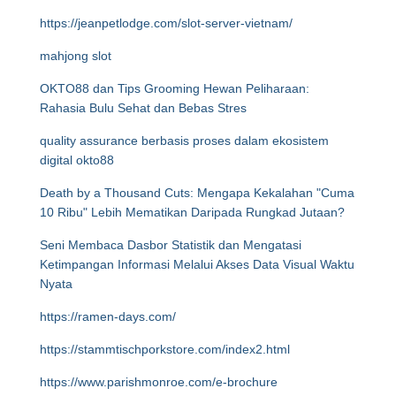
https://jeanpetlodge.com/slot-server-vietnam/
mahjong slot
OKTO88 dan Tips Grooming Hewan Peliharaan:
Rahasia Bulu Sehat dan Bebas Stres
quality assurance berbasis proses dalam ekosistem
digital okto88
Death by a Thousand Cuts: Mengapa Kekalahan "Cuma
10 Ribu" Lebih Mematikan Daripada Rungkad Jutaan?
Seni Membaca Dasbor Statistik dan Mengatasi
Ketimpangan Informasi Melalui Akses Data Visual Waktu
Nyata
https://ramen-days.com/
https://stammtischporkstore.com/index2.html
https://www.parishmonroe.com/e-brochure