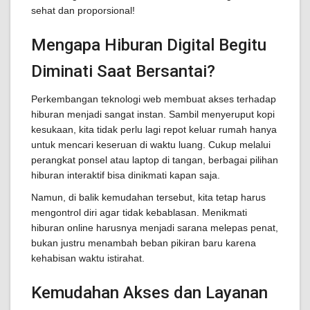
sehat dan proporsional!
Mengapa Hiburan Digital Begitu
Diminati Saat Bersantai?
Perkembangan teknologi web membuat akses terhadap
hiburan menjadi sangat instan. Sambil menyeruput kopi
kesukaan, kita tidak perlu lagi repot keluar rumah hanya
untuk mencari keseruan di waktu luang. Cukup melalui
perangkat ponsel atau laptop di tangan, berbagai pilihan
hiburan interaktif bisa dinikmati kapan saja.
Namun, di balik kemudahan tersebut, kita tetap harus
mengontrol diri agar tidak kebablasan. Menikmati
hiburan online harusnya menjadi sarana melepas penat,
bukan justru menambah beban pikiran baru karena
kehabisan waktu istirahat.
Kemudahan Akses dan Layanan