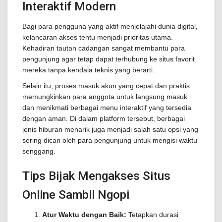
Interaktif Modern
Bagi para pengguna yang aktif menjelajahi dunia digital,
kelancaran akses tentu menjadi prioritas utama.
Kehadiran tautan cadangan sangat membantu para
pengunjung agar tetap dapat terhubung ke situs favorit
mereka tanpa kendala teknis yang berarti.
Selain itu, proses masuk akun yang cepat dan praktis
memungkinkan para anggota untuk langsung masuk
dan menikmati berbagai menu interaktif yang tersedia
dengan aman. Di dalam platform tersebut, berbagai
jenis hiburan menarik juga menjadi salah satu opsi yang
sering dicari oleh para pengunjung untuk mengisi waktu
senggang.
Tips Bijak Mengakses Situs
Online Sambil Ngopi
Atur Waktu dengan Baik:
Tetapkan durasi