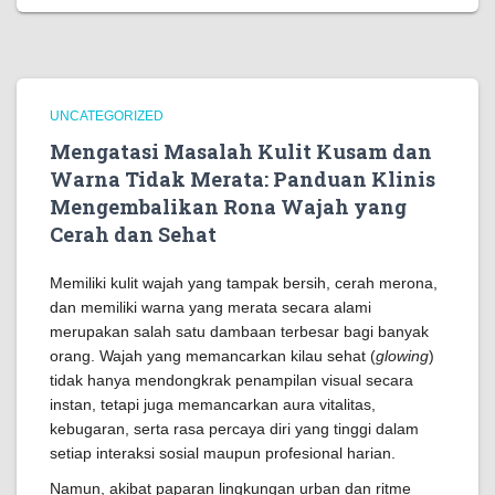
UNCATEGORIZED
Mengatasi Masalah Kulit Kusam dan
Warna Tidak Merata: Panduan Klinis
Mengembalikan Rona Wajah yang
Cerah dan Sehat
Memiliki kulit wajah yang tampak bersih, cerah merona,
dan memiliki warna yang merata secara alami
merupakan salah satu dambaan terbesar bagi banyak
orang. Wajah yang memancarkan kilau sehat (
glowing
)
tidak hanya mendongkrak penampilan visual secara
instan, tetapi juga memancarkan aura vitalitas,
kebugaran, serta rasa percaya diri yang tinggi dalam
setiap interaksi sosial maupun profesional harian.
Namun, akibat paparan lingkungan urban dan ritme