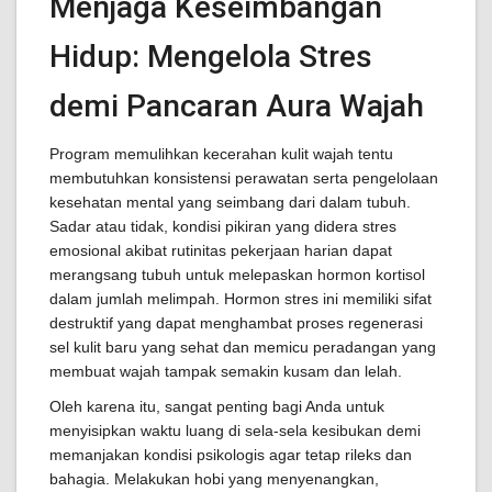
Menjaga Keseimbangan
Hidup: Mengelola Stres
demi Pancaran Aura Wajah
Program memulihkan kecerahan kulit wajah tentu
membutuhkan konsistensi perawatan serta pengelolaan
kesehatan mental yang seimbang dari dalam tubuh.
Sadar atau tidak, kondisi pikiran yang didera stres
emosional akibat rutinitas pekerjaan harian dapat
merangsang tubuh untuk melepaskan hormon kortisol
dalam jumlah melimpah. Hormon stres ini memiliki sifat
destruktif yang dapat menghambat proses regenerasi
sel kulit baru yang sehat dan memicu peradangan yang
membuat wajah tampak semakin kusam dan lelah.
Oleh karena itu, sangat penting bagi Anda untuk
menyisipkan waktu luang di sela-sela kesibukan demi
memanjakan kondisi psikologis agar tetap rileks dan
bahagia. Melakukan hobi yang menyenangkan,