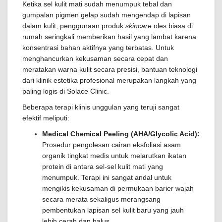
Ketika sel kulit mati sudah menumpuk tebal dan
gumpalan pigmen gelap sudah mengendap di lapisan
dalam kulit, penggunaan produk
skincare
oles biasa di
rumah seringkali memberikan hasil yang lambat karena
konsentrasi bahan aktifnya yang terbatas. Untuk
menghancurkan kekusaman secara cepat dan
meratakan warna kulit secara presisi, bantuan teknologi
dari klinik estetika profesional merupakan langkah yang
paling logis di Solace Clinic.
Beberapa terapi klinis unggulan yang teruji sangat
efektif meliputi:
Medical Chemical Peeling (AHA/Glycolic Acid):
Prosedur pengolesan cairan eksfoliasi asam
organik tingkat medis untuk melarutkan ikatan
protein di antara sel-sel kulit mati yang
menumpuk. Terapi ini sangat andal untuk
mengikis kekusaman di permukaan barier wajah
secara merata sekaligus merangsang
pembentukan lapisan sel kulit baru yang jauh
lebih cerah dan halus.