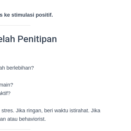
s ke stimulasi positif.
elah Penitipan
lah berlebihan?
rmain?
ktif?
tres. Jika ringan, beri waktu istirahat. Jika
an atau behaviorist.