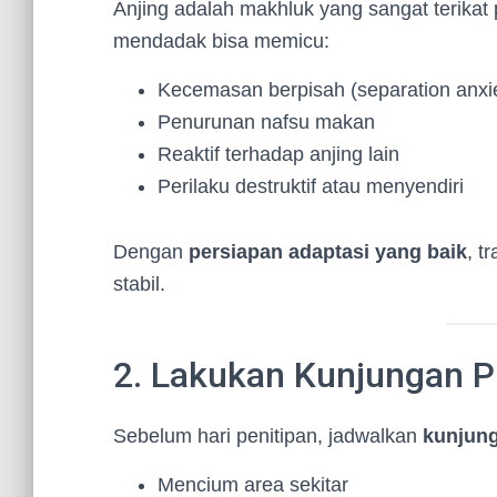
Anjing adalah makhluk yang sangat terikat
mendadak bisa memicu:
Kecemasan berpisah (separation anxi
Penurunan nafsu makan
Reaktif terhadap anjing lain
Perilaku destruktif atau menyendiri
Dengan
persiapan adaptasi yang baik
, t
stabil.
2. Lakukan Kunjungan P
Sebelum hari penitipan, jadwalkan
kunjung
Mencium area sekitar