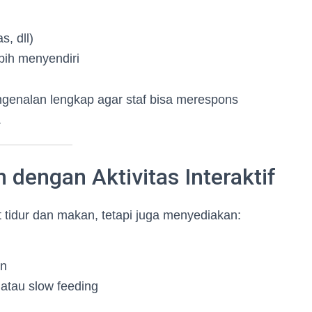
s, dll)
ebih menyendiri
enalan lengkap agar staf bisa merespons
.
n dengan Aktivitas Interaktif
 tidur dan makan, tetapi juga menyediakan:
in
 atau slow feeding