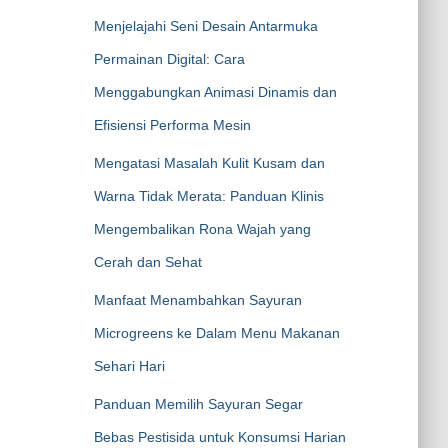
Menjelajahi Seni Desain Antarmuka
Permainan Digital: Cara
Menggabungkan Animasi Dinamis dan
Efisiensi Performa Mesin
Mengatasi Masalah Kulit Kusam dan
Warna Tidak Merata: Panduan Klinis
Mengembalikan Rona Wajah yang
Cerah dan Sehat
Manfaat Menambahkan Sayuran
Microgreens ke Dalam Menu Makanan
Sehari Hari
Panduan Memilih Sayuran Segar
Bebas Pestisida untuk Konsumsi Harian