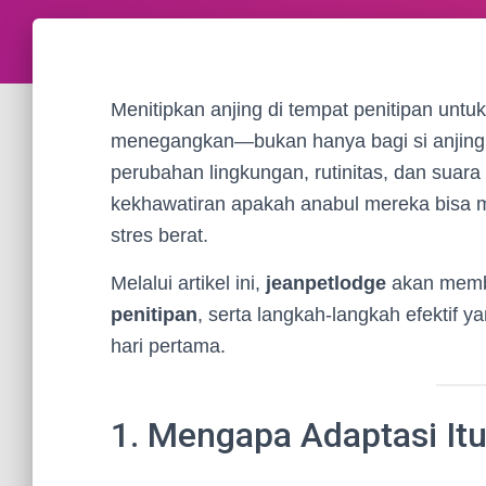
Menitipkan anjing di tempat penitipan unt
menegangkan—bukan hanya bagi si anjing, te
perubahan lingkungan, rutinitas, dan suara
kekhawatiran apakah anabul mereka bisa m
stres berat.
Melalui artikel ini,
jeanpetlodge
akan memb
penitipan
, serta langkah-langkah efektif 
hari pertama.
1. Mengapa Adaptasi Itu