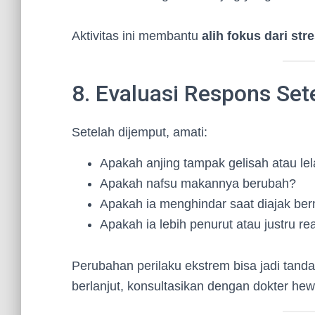
Aktivitas ini membantu
alih fokus dari stre
8. Evaluasi Respons Set
Setelah dijemput, amati:
Apakah anjing tampak gelisah atau le
Apakah nafsu makannya berubah?
Apakah ia menghindar saat diajak be
Apakah ia lebih penurut atau justru rea
Perubahan perilaku ekstrem bisa jadi tanda s
berlanjut, konsultasikan dengan dokter hew