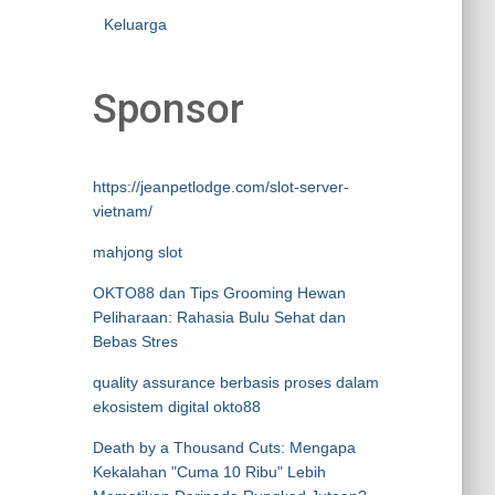
Keluarga
Sponsor
https://jeanpetlodge.com/slot-server-
vietnam/
mahjong slot
OKTO88 dan Tips Grooming Hewan
Peliharaan: Rahasia Bulu Sehat dan
Bebas Stres
quality assurance berbasis proses dalam
ekosistem digital okto88
Death by a Thousand Cuts: Mengapa
Kekalahan "Cuma 10 Ribu" Lebih