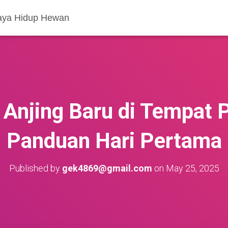
aya Hidup Hewan
 Anjing Baru di Tempat P
Panduan Hari Pertama
Published by
gek4869@gmail.com
on
May 25, 2025