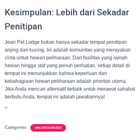
Kesimpulan: Lebih dari Sekadar
Penitipan
Jean Pet Lodge bukan hanya sekadar tempat penitipan
anjing dan kucing. Ini adalah komunitas yang merayakan
cinta untuk hewan peliharaan. Dari fasilitas yang ramah
hewan hingga staf yang penuh perhatian, setiap detail di
tempat ini menunjukkan bahwa keperluan dan
kebahagiaan hewan peliharaan adalah prioritas utama.
Jika Anda mencari alternatif terbaik untuk merawat sahabat
berbulu Anda, tempat ini adalah jawabannya!
“`
Categories:
UNCATEGORIZED