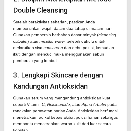
Double Cleansing
Setelah beraktivitas seharian, pastikan Anda
membersihkan wajah dalam dua tahap di malam hari.
Gunakan pembersih berbahan dasar minyak (
cleansing
oil/balm
) atau
micellar water
terlebih dahulu untuk
melarutkan sisa
sunscreen
dan debu polusi, kemudian
ikuti dengan mencuci muka menggunakan sabun
pembersih yang lembut.
3. Lengkapi Skincare dengan
Kandungan Antioksidan
Gunakan serum yang mengandung antioksidan kuat
seperti Vitamin C,
Niacinamide
, atau
Alpha Arbutin
pada
rangkaian perawatan harian Anda. Antioksidan berfungsi
menetralkan radikal bebas akibat polusi harian sekaligus
membantu mencerahkan warna kulit dari luar secara
konstan.