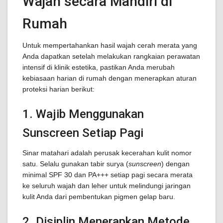
Wajah secara Mandiri di
Rumah
Untuk mempertahankan hasil wajah cerah merata yang
Anda dapatkan setelah melakukan rangkaian perawatan
intensif di klinik estetika, pastikan Anda merubah
kebiasaan harian di rumah dengan menerapkan aturan
proteksi harian berikut:
1. Wajib Menggunakan
Sunscreen Setiap Pagi
Sinar matahari adalah perusak kecerahan kulit nomor
satu. Selalu gunakan tabir surya (
sunscreen
) dengan
minimal SPF 30 dan PA+++ setiap pagi secara merata
ke seluruh wajah dan leher untuk melindungi jaringan
kulit Anda dari pembentukan pigmen gelap baru.
2. Disiplin Menerapkan Metode