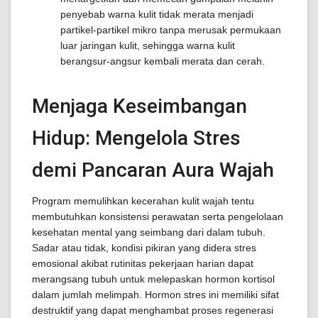
penyebab warna kulit tidak merata menjadi
partikel-partikel mikro tanpa merusak permukaan
luar jaringan kulit, sehingga warna kulit
berangsur-angsur kembali merata dan cerah.
Menjaga Keseimbangan
Hidup: Mengelola Stres
demi Pancaran Aura Wajah
Program memulihkan kecerahan kulit wajah tentu
membutuhkan konsistensi perawatan serta pengelolaan
kesehatan mental yang seimbang dari dalam tubuh.
Sadar atau tidak, kondisi pikiran yang didera stres
emosional akibat rutinitas pekerjaan harian dapat
merangsang tubuh untuk melepaskan hormon kortisol
dalam jumlah melimpah. Hormon stres ini memiliki sifat
destruktif yang dapat menghambat proses regenerasi