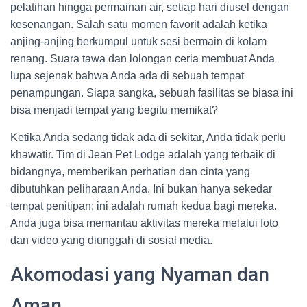
pelatihan hingga permainan air, setiap hari diusel dengan
kesenangan. Salah satu momen favorit adalah ketika
anjing-anjing berkumpul untuk sesi bermain di kolam
renang. Suara tawa dan lolongan ceria membuat Anda
lupa sejenak bahwa Anda ada di sebuah tempat
penampungan. Siapa sangka, sebuah fasilitas se biasa ini
bisa menjadi tempat yang begitu memikat?
Ketika Anda sedang tidak ada di sekitar, Anda tidak perlu
khawatir. Tim di Jean Pet Lodge adalah yang terbaik di
bidangnya, memberikan perhatian dan cinta yang
dibutuhkan peliharaan Anda. Ini bukan hanya sekedar
tempat penitipan; ini adalah rumah kedua bagi mereka.
Anda juga bisa memantau aktivitas mereka melalui foto
dan video yang diunggah di sosial media.
Akomodasi yang Nyaman dan
Aman