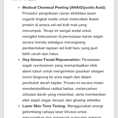
Medical Chemical Peeling (AHA/Glycolic Acid):
Prosedur pengolesan cairan eksfoliasi asam
organik tingkat medis untuk melarutkan ikatan
protein di antara sel-sel kulit mati yang
menumpuk. Terapi ini sangat andal untuk
mengikis kekusaman di permukaan barier wajah
secara merata sekaligus merangsang
pembentukan lapisan sel kulit baru yang jauh
lebih cerah dan halus.
Oxy-Geneo Facial Rejuvenation:
Perawatan
wajah revolusioner yang memanfaatkan efek
alami tubuh untuk mengirimkan pasokan oksigen
murni langsung ke area wajah dari dalam
pembuluh darah kapiler. Proses ini secara instan
mendetoksifikasi radikal bebas, melancarkan
sirkulasi darah yang melambat, serta memberikan
efek wajah segar, kenyal, dan
glowing
seketika.
Laser Skin Tone Toning:
Menggunakan energi
gelombang cahaya laser khusus untuk
menargetkan dan memecah gumpalan melanin