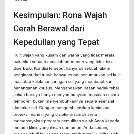
Kesimpulan: Rona Wajah
Cerah Berawal dari
Kepedulian yang Tepat
Kulit wajah yang kusam dan warna yang tidak merata
bukanlah sebuah masalah permanen yang tidak bisa
diperbaiki. Kondisi tersebut hanyalah sebuah alarm
pengingat dari tubuh bahwa terjadi penumpukan sel kulit
mati atau kelelahan jaringan sel yang membutuhkan
penanganan khusus. Mengandalkan riasan bedak tebal
setiap harinya hanya menyembunyikan masalah secara
temporer, bukan menyembuhkannya secara esensial
dari akar sel. Dengan mengombinasikan kebiasaan
proteksi mandiri yang disiplin di rumah serta
memercayakan program pemulihan wajah Anda kepada
metode klinis yang ilmiah dan aman, Anda sedang