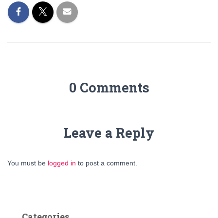
0 Comments
Leave a Reply
You must be
logged in
to post a comment.
Categories