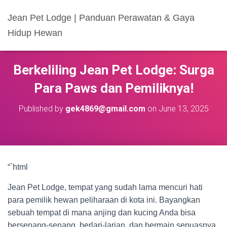
Jean Pet Lodge | Panduan Perawatan & Gaya
Hidup Hewan
Berkeliling Jean Pet Lodge: Surga
Para Paws dan Pemiliknya!
Published by
gek4869@gmail.com
on
June 13, 2025
“`html
Jean Pet Lodge, tempat yang sudah lama mencuri hati
para pemilik hewan peliharaan di kota ini. Bayangkan
sebuah tempat di mana anjing dan kucing Anda bisa
bersenang-senang, berlari-larian, dan bermain sepuasnya,