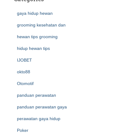
gaya hidup hewan
grooming kesehatan dan
hewan tips grooming
hidup hewan tips
IJOBET
okto88
Otomotif
panduan perawatan
panduan perawatan gaya
perawatan gaya hidup
Poker