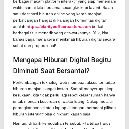
berbagai macam platform interaktif yang siap menemani
waktu santai kita bersama secangkir kopi favorit. Salah
satu destinasi hiburan online yang kerap menjadi
perbincangan hangat di kalangan komunitas digital
adalah
https://claritycoffeeroasters.com
berkat
berbagai fitur menarik yang ditawarkannya. Yuk, kita
bahas bagaimana cara menikmati hiburan digital secara
sehat dan proporsional!
Mengapa Hiburan Digital Begitu
Diminati Saat Bersantai?
Perkembangan teknologi web membuat akses terhadap
hiburan menjadi sangat instan. Sambil menyeruput kopi
kesukaan, kita tidak perlu lagi repot keluar rumah hanya
untuk mencari keseruan di waktu luang. Cukup melalui
perangkat ponsel atau laptop di tangan, berbagai pilihan
hiburan interaktif bisa dinikmati kapan saja.
Namun, di balik kemudahan tersebut, kita tetap harus