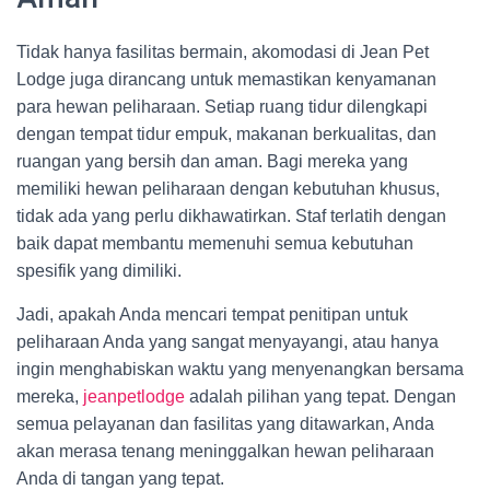
Tidak hanya fasilitas bermain, akomodasi di Jean Pet
Lodge juga dirancang untuk memastikan kenyamanan
para hewan peliharaan. Setiap ruang tidur dilengkapi
dengan tempat tidur empuk, makanan berkualitas, dan
ruangan yang bersih dan aman. Bagi mereka yang
memiliki hewan peliharaan dengan kebutuhan khusus,
tidak ada yang perlu dikhawatirkan. Staf terlatih dengan
baik dapat membantu memenuhi semua kebutuhan
spesifik yang dimiliki.
Jadi, apakah Anda mencari tempat penitipan untuk
peliharaan Anda yang sangat menyayangi, atau hanya
ingin menghabiskan waktu yang menyenangkan bersama
mereka,
jeanpetlodge
adalah pilihan yang tepat. Dengan
semua pelayanan dan fasilitas yang ditawarkan, Anda
akan merasa tenang meninggalkan hewan peliharaan
Anda di tangan yang tepat.