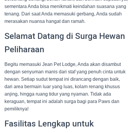
sementara Anda bisa menikmati keindahan suasana yang
tenang. Dari saat Anda memasuki gerbang, Anda sudah
merasakan nuansa hangat dan ramah.
Selamat Datang di Surga Hewan
Peliharaan
Begitu memasuki Jean Pet Lodge, Anda akan disambut
dengan senyuman manis dari staf yang penuh cinta untuk
hewan. Setiap sudut tempat ini dirancang dengan baik,
dari area bermain luar yang luas, kolam renang khusus
anjing, hingga ruang tidur yang nyaman. Tidak ada
keraguan, tempat ini adalah surga bagi para Paws dan
pemiliknya!
Fasilitas Lengkap untuk