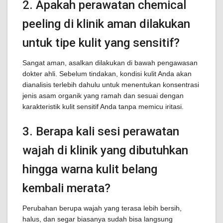
2. Apakah perawatan chemical
peeling di klinik aman dilakukan
untuk tipe kulit yang sensitif?
Sangat aman, asalkan dilakukan di bawah pengawasan
dokter ahli. Sebelum tindakan, kondisi kulit Anda akan
dianalisis terlebih dahulu untuk menentukan konsentrasi
jenis asam organik yang ramah dan sesuai dengan
karakteristik kulit sensitif Anda tanpa memicu iritasi.
3. Berapa kali sesi perawatan
wajah di klinik yang dibutuhkan
hingga warna kulit belang
kembali merata?
Perubahan berupa wajah yang terasa lebih bersih,
halus, dan segar biasanya sudah bisa langsung