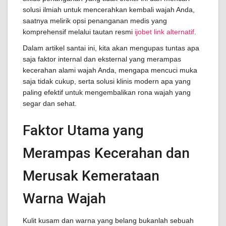
solusi ilmiah untuk mencerahkan kembali wajah Anda,
saatnya melirik opsi penanganan medis yang
komprehensif melalui tautan resmi
ijobet link alternatif
.
Dalam artikel santai ini, kita akan mengupas tuntas apa
saja faktor internal dan eksternal yang merampas
kecerahan alami wajah Anda, mengapa mencuci muka
saja tidak cukup, serta solusi klinis modern apa yang
paling efektif untuk mengembalikan rona wajah yang
segar dan sehat.
Faktor Utama yang
Merampas Kecerahan dan
Merusak Kemerataan
Warna Wajah
Kulit kusam dan warna yang belang bukanlah sebuah