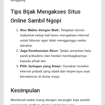
senggang.
Tips Bijak Mengakses Situs
Online Sambil Ngopi
Atur Waktu dengan Baik:
Tetapkan durasi
maksimal setiap kali kamu mengakses internet
untuk hiburan agar tidak mengganggu waktu
istirahat.
Jaga Kerahasiaan Akun:
Selalu amankan kata
sandi pribadimu dan hindari membagikannya
kepada pihak lain.
Pilih Jaringan yang Aman:
Gunakan koneksi
internet pribadi yang stabil dan terpercaya saat
berselancar di dunia maya.
Kesimpulan
Menikmati waktu luang dengan secangkir kopi sambil