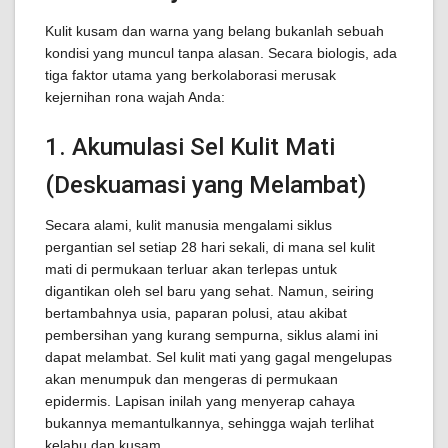
Kulit kusam dan warna yang belang bukanlah sebuah
kondisi yang muncul tanpa alasan. Secara biologis, ada
tiga faktor utama yang berkolaborasi merusak
kejernihan rona wajah Anda:
1. Akumulasi Sel Kulit Mati
(Deskuamasi yang Melambat)
Secara alami, kulit manusia mengalami siklus
pergantian sel setiap 28 hari sekali, di mana sel kulit
mati di permukaan terluar akan terlepas untuk
digantikan oleh sel baru yang sehat. Namun, seiring
bertambahnya usia, paparan polusi, atau akibat
pembersihan yang kurang sempurna, siklus alami ini
dapat melambat. Sel kulit mati yang gagal mengelupas
akan menumpuk dan mengeras di permukaan
epidermis. Lapisan inilah yang menyerap cahaya
bukannya memantulkannya, sehingga wajah terlihat
kelabu dan kusam.