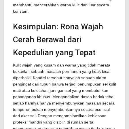
membantu mencerahkan warna kulit dari luar secara
konstan.
Kesimpulan: Rona Wajah
Cerah Berawal dari
Kepedulian yang Tepat
Kulit wajah yang kusam dan warna yang tidak merata
bukanlah sebuah masalah permanen yang tidak bisa
diperbaiki. Kondisi tersebut hanyalah sebuah alarm
pengingat dari tubuh bahwa terjadi penumpukan sel kulit
mati atau kelelahan jaringan sel yang membutuhkan
penanganan khusus. Mengandalkan riasan bedak tebal
setiap harinya hanya menyembunyikan masalah secara
temporer, bukan menyembuhkannya secara esensial
dari akar sel. Dengan mengombinasikan kebiasaan
proteksi mandiri yang disiplin di rumah serta
memercayakan program pemulihan wajah Anda kepada