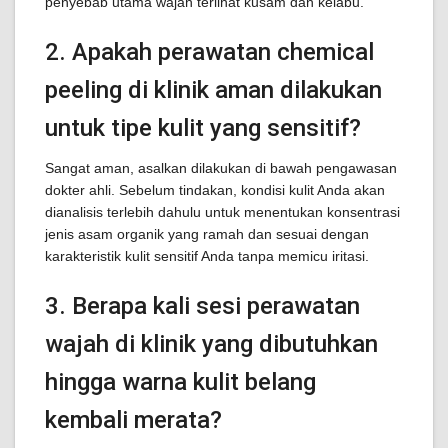
penyebab utama wajah terlihat kusam dan kelabu.
2. Apakah perawatan chemical
peeling di klinik aman dilakukan
untuk tipe kulit yang sensitif?
Sangat aman, asalkan dilakukan di bawah pengawasan
dokter ahli. Sebelum tindakan, kondisi kulit Anda akan
dianalisis terlebih dahulu untuk menentukan konsentrasi
jenis asam organik yang ramah dan sesuai dengan
karakteristik kulit sensitif Anda tanpa memicu iritasi.
3. Berapa kali sesi perawatan
wajah di klinik yang dibutuhkan
hingga warna kulit belang
kembali merata?