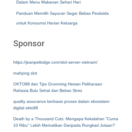
Dalam Menu Makanan Sehari Hari
Panduan Memilih Sayuran Segar Bebas Pestisida
untuk Konsumsi Harian Keluarga
Sponsor
https://jeanpetlodge.com/slot-server-vietnam/
mahjong slot
OKTO88 dan Tips Grooming Hewan Peliharaan:
Rahasia Bulu Sehat dan Bebas Stres
quality assurance berbasis proses dalam ekosistem
digital okto88
Death by a Thousand Cuts: Mengapa Kekalahan "Cuma
10 Ribu" Lebih Mematikan Daripada Rungkad Jutaan?