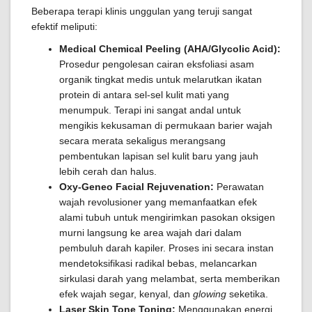
Beberapa terapi klinis unggulan yang teruji sangat
efektif meliputi:
Medical Chemical Peeling (AHA/Glycolic Acid):
Prosedur pengolesan cairan eksfoliasi asam
organik tingkat medis untuk melarutkan ikatan
protein di antara sel-sel kulit mati yang
menumpuk. Terapi ini sangat andal untuk
mengikis kekusaman di permukaan barier wajah
secara merata sekaligus merangsang
pembentukan lapisan sel kulit baru yang jauh
lebih cerah dan halus.
Oxy-Geneo Facial Rejuvenation:
Perawatan
wajah revolusioner yang memanfaatkan efek
alami tubuh untuk mengirimkan pasokan oksigen
murni langsung ke area wajah dari dalam
pembuluh darah kapiler. Proses ini secara instan
mendetoksifikasi radikal bebas, melancarkan
sirkulasi darah yang melambat, serta memberikan
efek wajah segar, kenyal, dan
glowing
seketika.
Laser Skin Tone Toning:
Menggunakan energi