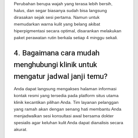
Perubahan berupa wajah yang terasa lebih bersih,
halus, dan segar biasanya sudah bisa langsung
dirasakan sejak sesi pertama. Namun untuk
memudarkan warna kulit yang belang akibat
hiperpigmentasi secara optimal, disarankan melakukan
paket perawatan rutin berkala setiap 4 minggu sekali.
4. Bagaimana cara mudah
menghubungi klinik untuk
mengatur jadwal janji temu?
Anda dapat langsung mengakses halaman informasi
kontak resmi yang tersedia pada platform situs utama
klinik kecantikan pilihan Anda. Tim layanan pelanggan
yang ramah akan dengan senang hati membantu Anda
menjadwalkan sesi konsultasi awal bersama dokter
spesialis agar keluhan kulit Anda dapat dianalisis secara
akurat.