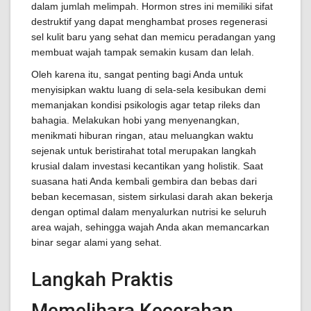
dalam jumlah melimpah. Hormon stres ini memiliki sifat
destruktif yang dapat menghambat proses regenerasi
sel kulit baru yang sehat dan memicu peradangan yang
membuat wajah tampak semakin kusam dan lelah.
Oleh karena itu, sangat penting bagi Anda untuk
menyisipkan waktu luang di sela-sela kesibukan demi
memanjakan kondisi psikologis agar tetap rileks dan
bahagia. Melakukan hobi yang menyenangkan,
menikmati hiburan ringan, atau meluangkan waktu
sejenak untuk beristirahat total merupakan langkah
krusial dalam investasi kecantikan yang holistik. Saat
suasana hati Anda kembali gembira dan bebas dari
beban kecemasan, sistem sirkulasi darah akan bekerja
dengan optimal dalam menyalurkan nutrisi ke seluruh
area wajah, sehingga wajah Anda akan memancarkan
binar segar alami yang sehat.
Langkah Praktis
Memelihara Kecerahan