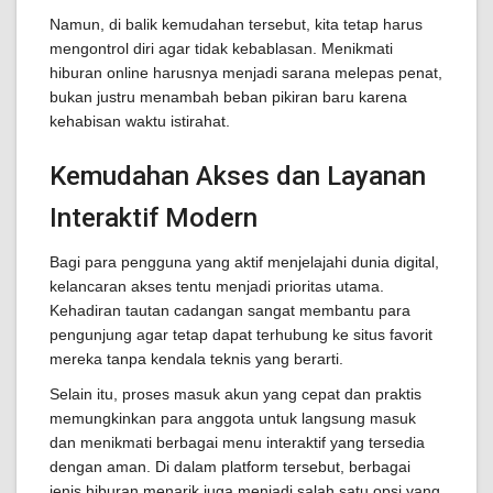
Namun, di balik kemudahan tersebut, kita tetap harus
mengontrol diri agar tidak kebablasan. Menikmati
hiburan online harusnya menjadi sarana melepas penat,
bukan justru menambah beban pikiran baru karena
kehabisan waktu istirahat.
Kemudahan Akses dan Layanan
Interaktif Modern
Bagi para pengguna yang aktif menjelajahi dunia digital,
kelancaran akses tentu menjadi prioritas utama.
Kehadiran tautan cadangan sangat membantu para
pengunjung agar tetap dapat terhubung ke situs favorit
mereka tanpa kendala teknis yang berarti.
Selain itu, proses masuk akun yang cepat dan praktis
memungkinkan para anggota untuk langsung masuk
dan menikmati berbagai menu interaktif yang tersedia
dengan aman. Di dalam platform tersebut, berbagai
jenis hiburan menarik juga menjadi salah satu opsi yang