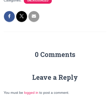
Categories:
UNCATEGORIZED
0 Comments
Leave a Reply
You must be
logged in
to post a comment.