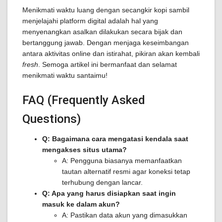
Menikmati waktu luang dengan secangkir kopi sambil
menjelajahi platform digital adalah hal yang
menyenangkan asalkan dilakukan secara bijak dan
bertanggung jawab. Dengan menjaga keseimbangan
antara aktivitas online dan istirahat, pikiran akan kembali
fresh
. Semoga artikel ini bermanfaat dan selamat
menikmati waktu santaimu!
FAQ (Frequently Asked
Questions)
Q: Bagaimana cara mengatasi kendala saat
mengakses situs utama?
A: Pengguna biasanya memanfaatkan
tautan alternatif resmi agar koneksi tetap
terhubung dengan lancar.
Q: Apa yang harus disiapkan saat ingin
masuk ke dalam akun?
A: Pastikan data akun yang dimasukkan