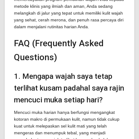
metode klinis yang ilmiah dan aman, Anda sedang
melangkah di jalur yang tepat untuk memiliki kulit wajah
yang sehat, cerah merona, dan penuh rasa percaya diri
dalam menjalani rutinitas harian Anda.
FAQ (Frequently Asked
Questions)
1. Mengapa wajah saya tetap
terlihat kusam padahal saya rajin
mencuci muka setiap hari?
Mencuci muka harian hanya berfungsi mengangkat
kotoran makro di permukaan kulit, namun tidak cukup
kuat untuk melepaskan sel kulit mati yang telah
mengeras dan menumpuk tebal, yang menjadi