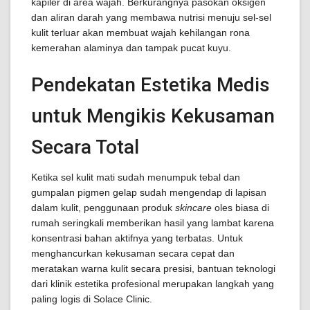
kapiler di area wajah. Berkurangnya pasokan oksigen
dan aliran darah yang membawa nutrisi menuju sel-sel
kulit terluar akan membuat wajah kehilangan rona
kemerahan alaminya dan tampak pucat kuyu.
Pendekatan Estetika Medis
untuk Mengikis Kekusaman
Secara Total
Ketika sel kulit mati sudah menumpuk tebal dan
gumpalan pigmen gelap sudah mengendap di lapisan
dalam kulit, penggunaan produk
skincare
oles biasa di
rumah seringkali memberikan hasil yang lambat karena
konsentrasi bahan aktifnya yang terbatas. Untuk
menghancurkan kekusaman secara cepat dan
meratakan warna kulit secara presisi, bantuan teknologi
dari klinik estetika profesional merupakan langkah yang
paling logis di Solace Clinic.