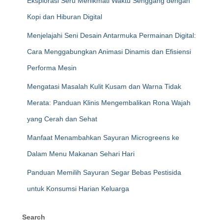
Eksplorasi Seru Menikmati Waktu Senggang dengan
Kopi dan Hiburan Digital
Menjelajahi Seni Desain Antarmuka Permainan Digital:
Cara Menggabungkan Animasi Dinamis dan Efisiensi
Performa Mesin
Mengatasi Masalah Kulit Kusam dan Warna Tidak
Merata: Panduan Klinis Mengembalikan Rona Wajah
yang Cerah dan Sehat
Manfaat Menambahkan Sayuran Microgreens ke
Dalam Menu Makanan Sehari Hari
Panduan Memilih Sayuran Segar Bebas Pestisida
untuk Konsumsi Harian Keluarga
Search