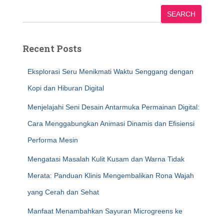
SEARCH
Recent Posts
Eksplorasi Seru Menikmati Waktu Senggang dengan
Kopi dan Hiburan Digital
Menjelajahi Seni Desain Antarmuka Permainan Digital:
Cara Menggabungkan Animasi Dinamis dan Efisiensi
Performa Mesin
Mengatasi Masalah Kulit Kusam dan Warna Tidak
Merata: Panduan Klinis Mengembalikan Rona Wajah
yang Cerah dan Sehat
Manfaat Menambahkan Sayuran Microgreens ke