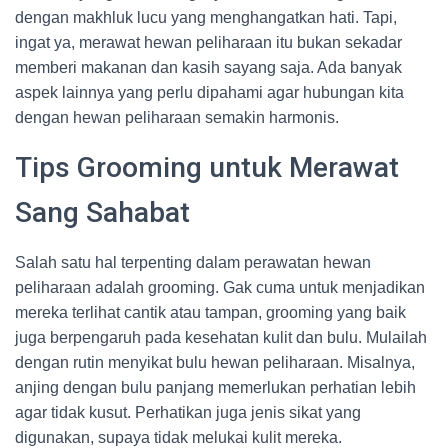
dengan makhluk lucu yang menghangatkan hati. Tapi,
ingat ya, merawat hewan peliharaan itu bukan sekadar
memberi makanan dan kasih sayang saja. Ada banyak
aspek lainnya yang perlu dipahami agar hubungan kita
dengan hewan peliharaan semakin harmonis.
Tips Grooming untuk Merawat
Sang Sahabat
Salah satu hal terpenting dalam perawatan hewan
peliharaan adalah grooming. Gak cuma untuk menjadikan
mereka terlihat cantik atau tampan, grooming yang baik
juga berpengaruh pada kesehatan kulit dan bulu. Mulailah
dengan rutin menyikat bulu hewan peliharaan. Misalnya,
anjing dengan bulu panjang memerlukan perhatian lebih
agar tidak kusut. Perhatikan juga jenis sikat yang
digunakan, supaya tidak melukai kulit mereka.