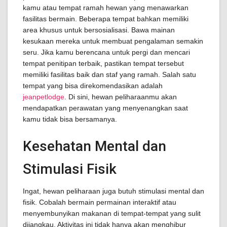
kamu atau tempat ramah hewan yang menawarkan
fasilitas bermain. Beberapa tempat bahkan memiliki
area khusus untuk bersosialisasi. Bawa mainan
kesukaan mereka untuk membuat pengalaman semakin
seru. Jika kamu berencana untuk pergi dan mencari
tempat penitipan terbaik, pastikan tempat tersebut
memiliki fasilitas baik dan staf yang ramah. Salah satu
tempat yang bisa direkomendasikan adalah
jeanpetlodge
. Di sini, hewan peliharaanmu akan
mendapatkan perawatan yang menyenangkan saat
kamu tidak bisa bersamanya.
Kesehatan Mental dan
Stimulasi Fisik
Ingat, hewan peliharaan juga butuh stimulasi mental dan
fisik. Cobalah bermain permainan interaktif atau
menyembunyikan makanan di tempat-tempat yang sulit
dijangkau. Aktivitas ini tidak hanya akan menghibur