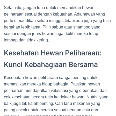
Selain itu, jangan lupa untuk memandikan hewan
peliharaan sesuai dengan kebutuhan. Ada hewan yang
perlu dimandikan setiap minggu, tetapi ada juga yang bisa
bertahan lebih lama. Pilih sabun atau shampoo yang
sesuai dengan jenis hewan, agar kulit mereka tetap
lembap dan tidak kering.
Kesehatan Hewan Peliharaan:
Kunci Kebahagiaan Bersama
Kesehatan hewan peliharaan sangat penting untuk
memastikan mereka hidup bahagia. Pastikan hewan
peliharaan mendapatkan vaksinasi yang diperlukan dan
cek kesehatan secara rutin ke dokter hewan. Nutrisi yang
baik juga tak kalah penting. Cari tahu makanan yang
paling cocok untuk mereka sesuai dengan usia dan