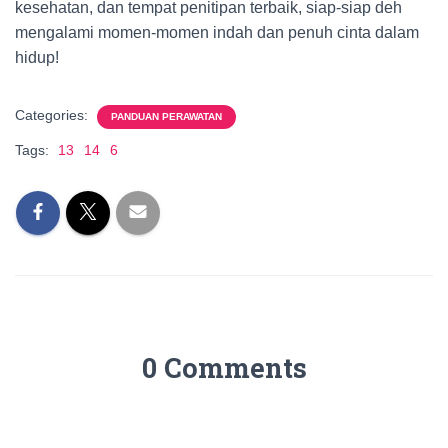
kesehatan, dan tempat penitipan terbaik, siap-siap deh
mengalami momen-momen indah dan penuh cinta dalam
hidup!
Categories:
PANDUAN PERAWATAN
Tags:
13
14
6
0 Comments