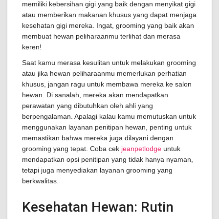
memiliki kebersihan gigi yang baik dengan menyikat gigi
atau memberikan makanan khusus yang dapat menjaga
kesehatan gigi mereka. Ingat, grooming yang baik akan
membuat hewan peliharaanmu terlihat dan merasa
keren!
Saat kamu merasa kesulitan untuk melakukan grooming
atau jika hewan peliharaanmu memerlukan perhatian
khusus, jangan ragu untuk membawa mereka ke salon
hewan. Di sanalah, mereka akan mendapatkan
perawatan yang dibutuhkan oleh ahli yang
berpengalaman. Apalagi kalau kamu memutuskan untuk
menggunakan layanan penitipan hewan, penting untuk
memastikan bahwa mereka juga dilayani dengan
grooming yang tepat. Coba cek
jeanpetlodge
untuk
mendapatkan opsi penitipan yang tidak hanya nyaman,
tetapi juga menyediakan layanan grooming yang
berkwalitas.
Kesehatan Hewan: Rutin