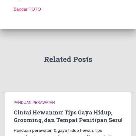
Bandar TOTO
Related Posts
PANDUAN PERAWATAN
Cintai Hewanmu: Tips Gaya Hidup,
Grooming, dan Tempat Penitipan Seru!
Panduan perawatan & gaya hidup hewan, tips