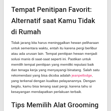
Tempat Penitipan Favorit:
Alternatif saat Kamu Tidak
di Rumah
Tidak jarang kita harus meninggalkan hewan peliharaan
untuk sementara waktu, entah itu karena pergi berlibur
atau ada urusan lain. Tempat penitipan hewan menjadi
solusi manis di saat-saat seperti ini. Pastikan untuk
memilih tempat penitipan yang memiliki reputasi baik
dan tenaga kerja yang menyayangi binatang. Salah satu
rekomendasi yang bisa dicoba adalah
jeanpetlodge
,
yang terkenal dengan kualitas pelayanannya. Dengan
begitu, kamu bisa tenang saat pergi, karena tahu si
kesayangan mendapatkan perlakuan terbaik.
Tips Memilih Alat Grooming