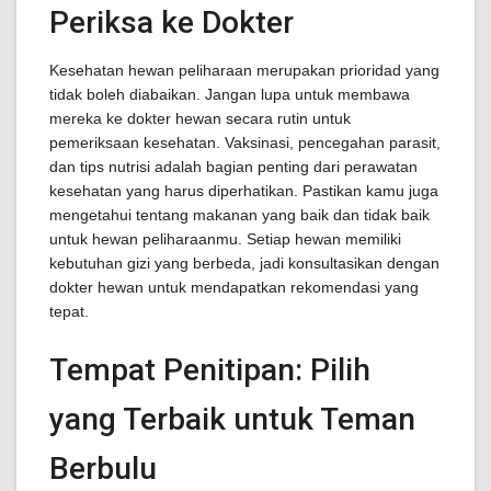
Periksa ke Dokter
Kesehatan hewan peliharaan merupakan prioridad yang
tidak boleh diabaikan. Jangan lupa untuk membawa
mereka ke dokter hewan secara rutin untuk
pemeriksaan kesehatan. Vaksinasi, pencegahan parasit,
dan tips nutrisi adalah bagian penting dari perawatan
kesehatan yang harus diperhatikan. Pastikan kamu juga
mengetahui tentang makanan yang baik dan tidak baik
untuk hewan peliharaanmu. Setiap hewan memiliki
kebutuhan gizi yang berbeda, jadi konsultasikan dengan
dokter hewan untuk mendapatkan rekomendasi yang
tepat.
Tempat Penitipan: Pilih
yang Terbaik untuk Teman
Berbulu