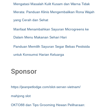
Mengatasi Masalah Kulit Kusam dan Warna Tidak
Merata: Panduan Klinis Mengembalikan Rona Wajah
yang Cerah dan Sehat
Manfaat Menambahkan Sayuran Microgreens ke
Dalam Menu Makanan Sehari Hari
Panduan Memilih Sayuran Segar Bebas Pestisida
untuk Konsumsi Harian Keluarga
Sponsor
https://jeanpetlodge.com/slot-server-vietnam/
mahjong slot
OKTO88 dan Tips Grooming Hewan Peliharaan: