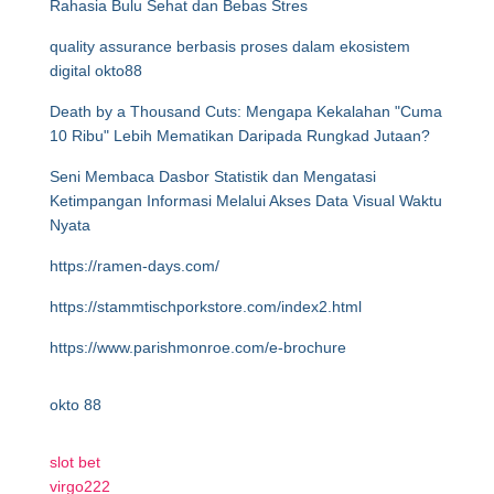
Rahasia Bulu Sehat dan Bebas Stres
quality assurance berbasis proses dalam ekosistem
digital okto88
Death by a Thousand Cuts: Mengapa Kekalahan "Cuma
10 Ribu" Lebih Mematikan Daripada Rungkad Jutaan?
Seni Membaca Dasbor Statistik dan Mengatasi
Ketimpangan Informasi Melalui Akses Data Visual Waktu
Nyata
https://ramen-days.com/
https://stammtischporkstore.com/index2.html
https://www.parishmonroe.com/e-brochure
okto 88
slot bet
virgo222