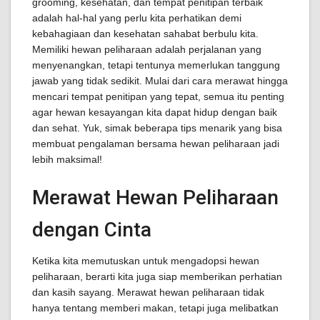
grooming, kesehatan, dan tempat penitipan terbaik
adalah hal-hal yang perlu kita perhatikan demi
kebahagiaan dan kesehatan sahabat berbulu kita.
Memiliki hewan peliharaan adalah perjalanan yang
menyenangkan, tetapi tentunya memerlukan tanggung
jawab yang tidak sedikit. Mulai dari cara merawat hingga
mencari tempat penitipan yang tepat, semua itu penting
agar hewan kesayangan kita dapat hidup dengan baik
dan sehat. Yuk, simak beberapa tips menarik yang bisa
membuat pengalaman bersama hewan peliharaan jadi
lebih maksimal!
Merawat Hewan Peliharaan
dengan Cinta
Ketika kita memutuskan untuk mengadopsi hewan
peliharaan, berarti kita juga siap memberikan perhatian
dan kasih sayang. Merawat hewan peliharaan tidak
hanya tentang memberi makan, tetapi juga melibatkan