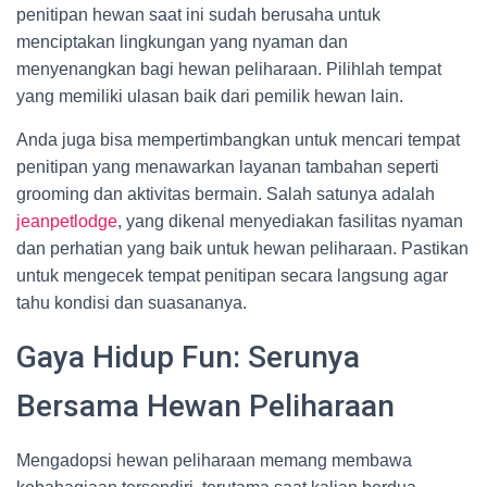
penitipan hewan saat ini sudah berusaha untuk
menciptakan lingkungan yang nyaman dan
menyenangkan bagi hewan peliharaan. Pilihlah tempat
yang memiliki ulasan baik dari pemilik hewan lain.
Anda juga bisa mempertimbangkan untuk mencari tempat
penitipan yang menawarkan layanan tambahan seperti
grooming dan aktivitas bermain. Salah satunya adalah
jeanpetlodge
, yang dikenal menyediakan fasilitas nyaman
dan perhatian yang baik untuk hewan peliharaan. Pastikan
untuk mengecek tempat penitipan secara langsung agar
tahu kondisi dan suasananya.
Gaya Hidup Fun: Serunya
Bersama Hewan Peliharaan
Mengadopsi hewan peliharaan memang membawa