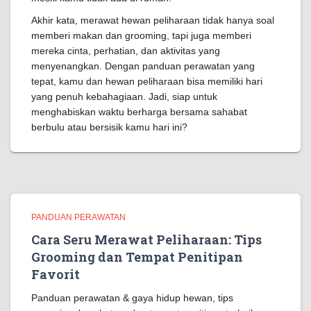
Akhir kata, merawat hewan peliharaan tidak hanya soal
memberi makan dan grooming, tapi juga memberi
mereka cinta, perhatian, dan aktivitas yang
menyenangkan. Dengan panduan perawatan yang
tepat, kamu dan hewan peliharaan bisa memiliki hari
yang penuh kebahagiaan. Jadi, siap untuk
menghabiskan waktu berharga bersama sahabat
berbulu atau bersisik kamu hari ini?
PANDUAN PERAWATAN
Cara Seru Merawat Peliharaan: Tips
Grooming dan Tempat Penitipan
Favorit
Panduan perawatan & gaya hidup hewan, tips