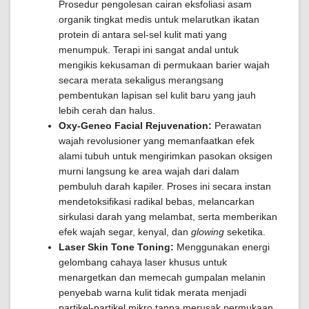
Prosedur pengolesan cairan eksfoliasi asam
organik tingkat medis untuk melarutkan ikatan
protein di antara sel-sel kulit mati yang
menumpuk. Terapi ini sangat andal untuk
mengikis kekusaman di permukaan barier wajah
secara merata sekaligus merangsang
pembentukan lapisan sel kulit baru yang jauh
lebih cerah dan halus.
Oxy-Geneo Facial Rejuvenation:
Perawatan
wajah revolusioner yang memanfaatkan efek
alami tubuh untuk mengirimkan pasokan oksigen
murni langsung ke area wajah dari dalam
pembuluh darah kapiler. Proses ini secara instan
mendetoksifikasi radikal bebas, melancarkan
sirkulasi darah yang melambat, serta memberikan
efek wajah segar, kenyal, dan
glowing
seketika.
Laser Skin Tone Toning:
Menggunakan energi
gelombang cahaya laser khusus untuk
menargetkan dan memecah gumpalan melanin
penyebab warna kulit tidak merata menjadi
partikel-partikel mikro tanpa merusak permukaan