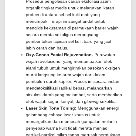
Prosedur pengolesan cairan eksfoliasi asam
organik tingkat medis untuk melarutkan ikatan
protein di antara sel-sel kulit mati yang
menumpuk. Terapi ini sangat andal untuk
mengikis kekusaman di permukaan barier wajah
secara merata sekaligus merangsang
pembentukan lapisan sel kulit baru yang jauh
lebih cerah dan halus.
Oxy-Geneo Facial Rejuvenation:
Perawatan
wajah revolusioner yang memanfaatkan efek
alami tubuh untuk mengirimkan pasokan oksigen
murni langsung ke area wajah dari dalam
pembuluh darah kapiler. Proses ini secara instan
mendetoksifikasi radikal bebas, melancarkan
sirkulasi darah yang melambat, serta memberikan
efek wajah segar, kenyal, dan
glowing
seketika.
Laser Skin Tone Toning:
Menggunakan energi
gelombang cahaya laser khusus untuk
menargetkan dan memecah gumpalan melanin
penyebab warna kulit tidak merata menjadi
partikel-partikel mikro tanpa merusak permukaan