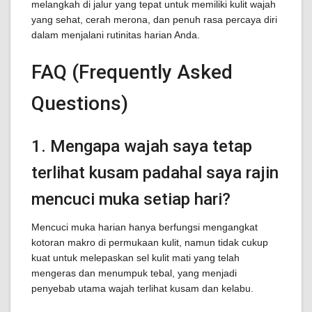
melangkah di jalur yang tepat untuk memiliki kulit wajah
yang sehat, cerah merona, dan penuh rasa percaya diri
dalam menjalani rutinitas harian Anda.
FAQ (Frequently Asked
Questions)
1. Mengapa wajah saya tetap
terlihat kusam padahal saya rajin
mencuci muka setiap hari?
Mencuci muka harian hanya berfungsi mengangkat
kotoran makro di permukaan kulit, namun tidak cukup
kuat untuk melepaskan sel kulit mati yang telah
mengeras dan menumpuk tebal, yang menjadi
penyebab utama wajah terlihat kusam dan kelabu.