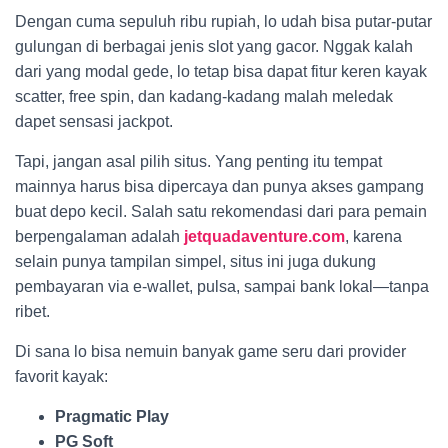
Dengan cuma sepuluh ribu rupiah, lo udah bisa putar-putar
gulungan di berbagai jenis slot yang gacor. Nggak kalah
dari yang modal gede, lo tetap bisa dapat fitur keren kayak
scatter, free spin, dan kadang-kadang malah meledak
dapet sensasi jackpot.
Tapi, jangan asal pilih situs. Yang penting itu tempat
mainnya harus bisa dipercaya dan punya akses gampang
buat depo kecil. Salah satu rekomendasi dari para pemain
berpengalaman adalah
jetquadaventure.com
, karena
selain punya tampilan simpel, situs ini juga dukung
pembayaran via e-wallet, pulsa, sampai bank lokal—tanpa
ribet.
Di sana lo bisa nemuin banyak game seru dari provider
favorit kayak:
Pragmatic Play
PG Soft