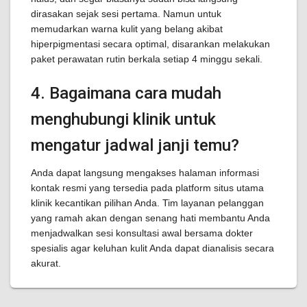
dirasakan sejak sesi pertama. Namun untuk
memudarkan warna kulit yang belang akibat
hiperpigmentasi secara optimal, disarankan melakukan
paket perawatan rutin berkala setiap 4 minggu sekali.
4. Bagaimana cara mudah
menghubungi klinik untuk
mengatur jadwal janji temu?
Anda dapat langsung mengakses halaman informasi
kontak resmi yang tersedia pada platform situs utama
klinik kecantikan pilihan Anda. Tim layanan pelanggan
yang ramah akan dengan senang hati membantu Anda
menjadwalkan sesi konsultasi awal bersama dokter
spesialis agar keluhan kulit Anda dapat dianalisis secara
akurat.