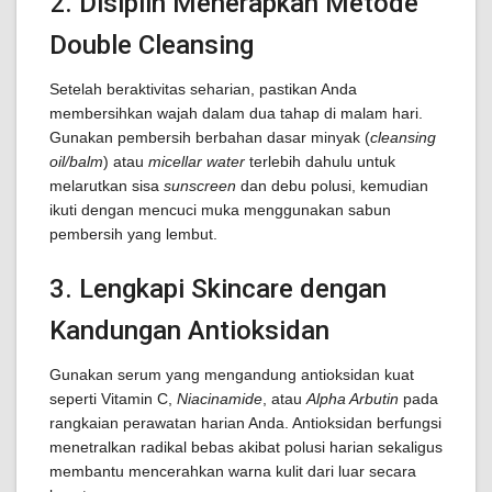
2. Disiplin Menerapkan Metode
Double Cleansing
Setelah beraktivitas seharian, pastikan Anda
membersihkan wajah dalam dua tahap di malam hari.
Gunakan pembersih berbahan dasar minyak (
cleansing
oil/balm
) atau
micellar water
terlebih dahulu untuk
melarutkan sisa
sunscreen
dan debu polusi, kemudian
ikuti dengan mencuci muka menggunakan sabun
pembersih yang lembut.
3. Lengkapi Skincare dengan
Kandungan Antioksidan
Gunakan serum yang mengandung antioksidan kuat
seperti Vitamin C,
Niacinamide
, atau
Alpha Arbutin
pada
rangkaian perawatan harian Anda. Antioksidan berfungsi
menetralkan radikal bebas akibat polusi harian sekaligus
membantu mencerahkan warna kulit dari luar secara