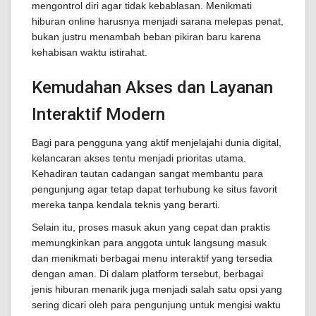
mengontrol diri agar tidak kebablasan. Menikmati
hiburan online harusnya menjadi sarana melepas penat,
bukan justru menambah beban pikiran baru karena
kehabisan waktu istirahat.
Kemudahan Akses dan Layanan
Interaktif Modern
Bagi para pengguna yang aktif menjelajahi dunia digital,
kelancaran akses tentu menjadi prioritas utama.
Kehadiran tautan cadangan sangat membantu para
pengunjung agar tetap dapat terhubung ke situs favorit
mereka tanpa kendala teknis yang berarti.
Selain itu, proses masuk akun yang cepat dan praktis
memungkinkan para anggota untuk langsung masuk
dan menikmati berbagai menu interaktif yang tersedia
dengan aman. Di dalam platform tersebut, berbagai
jenis hiburan menarik juga menjadi salah satu opsi yang
sering dicari oleh para pengunjung untuk mengisi waktu