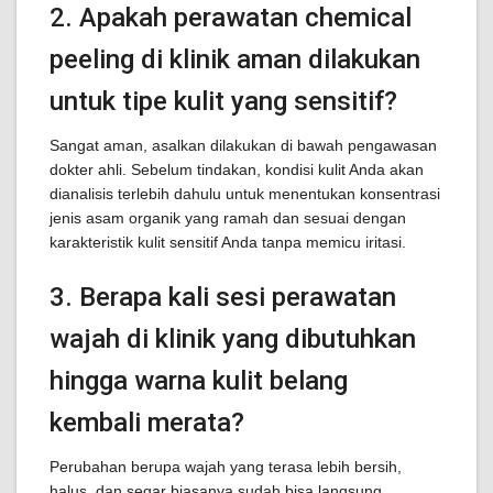
2. Apakah perawatan chemical
peeling di klinik aman dilakukan
untuk tipe kulit yang sensitif?
Sangat aman, asalkan dilakukan di bawah pengawasan
dokter ahli. Sebelum tindakan, kondisi kulit Anda akan
dianalisis terlebih dahulu untuk menentukan konsentrasi
jenis asam organik yang ramah dan sesuai dengan
karakteristik kulit sensitif Anda tanpa memicu iritasi.
3. Berapa kali sesi perawatan
wajah di klinik yang dibutuhkan
hingga warna kulit belang
kembali merata?
Perubahan berupa wajah yang terasa lebih bersih,
halus, dan segar biasanya sudah bisa langsung