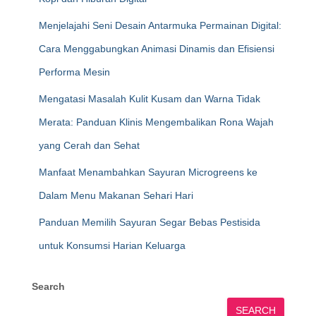
Menjelajahi Seni Desain Antarmuka Permainan Digital:
Cara Menggabungkan Animasi Dinamis dan Efisiensi
Performa Mesin
Mengatasi Masalah Kulit Kusam dan Warna Tidak
Merata: Panduan Klinis Mengembalikan Rona Wajah
yang Cerah dan Sehat
Manfaat Menambahkan Sayuran Microgreens ke
Dalam Menu Makanan Sehari Hari
Panduan Memilih Sayuran Segar Bebas Pestisida
untuk Konsumsi Harian Keluarga
Search
SEARCH