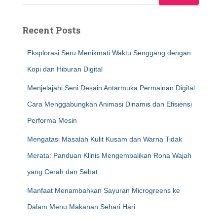
Recent Posts
Eksplorasi Seru Menikmati Waktu Senggang dengan
Kopi dan Hiburan Digital
Menjelajahi Seni Desain Antarmuka Permainan Digital:
Cara Menggabungkan Animasi Dinamis dan Efisiensi
Performa Mesin
Mengatasi Masalah Kulit Kusam dan Warna Tidak
Merata: Panduan Klinis Mengembalikan Rona Wajah
yang Cerah dan Sehat
Manfaat Menambahkan Sayuran Microgreens ke
Dalam Menu Makanan Sehari Hari