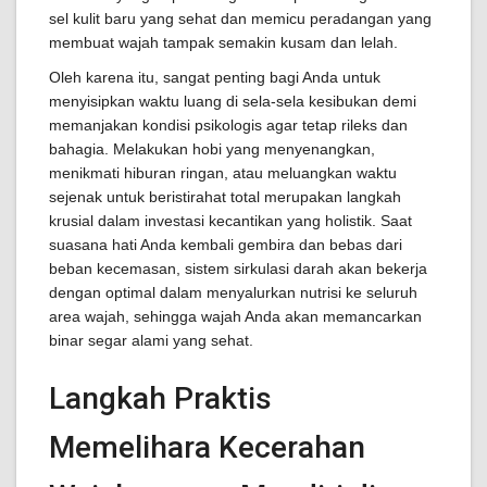
sel kulit baru yang sehat dan memicu peradangan yang
membuat wajah tampak semakin kusam dan lelah.
Oleh karena itu, sangat penting bagi Anda untuk
menyisipkan waktu luang di sela-sela kesibukan demi
memanjakan kondisi psikologis agar tetap rileks dan
bahagia. Melakukan hobi yang menyenangkan,
menikmati hiburan ringan, atau meluangkan waktu
sejenak untuk beristirahat total merupakan langkah
krusial dalam investasi kecantikan yang holistik. Saat
suasana hati Anda kembali gembira dan bebas dari
beban kecemasan, sistem sirkulasi darah akan bekerja
dengan optimal dalam menyalurkan nutrisi ke seluruh
area wajah, sehingga wajah Anda akan memancarkan
binar segar alami yang sehat.
Langkah Praktis
Memelihara Kecerahan