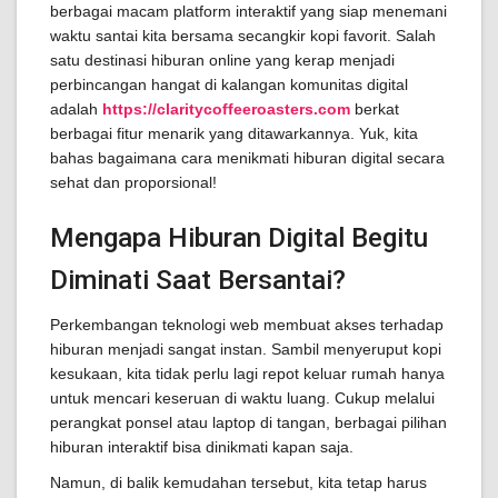
berbagai macam platform interaktif yang siap menemani
waktu santai kita bersama secangkir kopi favorit. Salah
satu destinasi hiburan online yang kerap menjadi
perbincangan hangat di kalangan komunitas digital
adalah
https://claritycoffeeroasters.com
berkat
berbagai fitur menarik yang ditawarkannya. Yuk, kita
bahas bagaimana cara menikmati hiburan digital secara
sehat dan proporsional!
Mengapa Hiburan Digital Begitu
Diminati Saat Bersantai?
Perkembangan teknologi web membuat akses terhadap
hiburan menjadi sangat instan. Sambil menyeruput kopi
kesukaan, kita tidak perlu lagi repot keluar rumah hanya
untuk mencari keseruan di waktu luang. Cukup melalui
perangkat ponsel atau laptop di tangan, berbagai pilihan
hiburan interaktif bisa dinikmati kapan saja.
Namun, di balik kemudahan tersebut, kita tetap harus