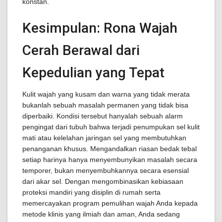
konstan.
Kesimpulan: Rona Wajah
Cerah Berawal dari
Kepedulian yang Tepat
Kulit wajah yang kusam dan warna yang tidak merata
bukanlah sebuah masalah permanen yang tidak bisa
diperbaiki. Kondisi tersebut hanyalah sebuah alarm
pengingat dari tubuh bahwa terjadi penumpukan sel kulit
mati atau kelelahan jaringan sel yang membutuhkan
penanganan khusus. Mengandalkan riasan bedak tebal
setiap harinya hanya menyembunyikan masalah secara
temporer, bukan menyembuhkannya secara esensial
dari akar sel. Dengan mengombinasikan kebiasaan
proteksi mandiri yang disiplin di rumah serta
memercayakan program pemulihan wajah Anda kepada
metode klinis yang ilmiah dan aman, Anda sedang