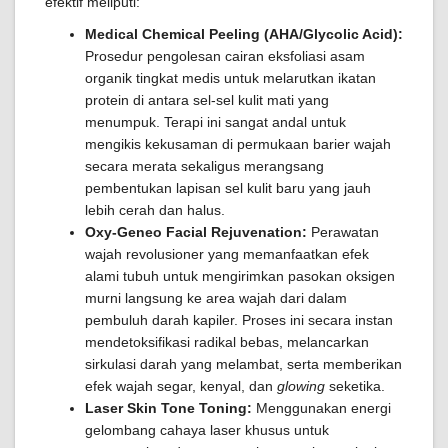
efektif meliputi:
Medical Chemical Peeling (AHA/Glycolic Acid):
Prosedur pengolesan cairan eksfoliasi asam
organik tingkat medis untuk melarutkan ikatan
protein di antara sel-sel kulit mati yang
menumpuk. Terapi ini sangat andal untuk
mengikis kekusaman di permukaan barier wajah
secara merata sekaligus merangsang
pembentukan lapisan sel kulit baru yang jauh
lebih cerah dan halus.
Oxy-Geneo Facial Rejuvenation:
Perawatan
wajah revolusioner yang memanfaatkan efek
alami tubuh untuk mengirimkan pasokan oksigen
murni langsung ke area wajah dari dalam
pembuluh darah kapiler. Proses ini secara instan
mendetoksifikasi radikal bebas, melancarkan
sirkulasi darah yang melambat, serta memberikan
efek wajah segar, kenyal, dan
glowing
seketika.
Laser Skin Tone Toning:
Menggunakan energi
gelombang cahaya laser khusus untuk