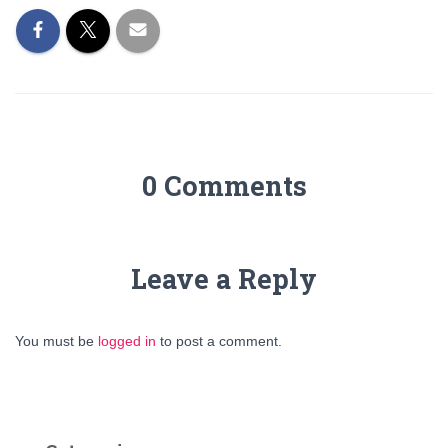
0 Comments
Leave a Reply
You must be
logged in
to post a comment.