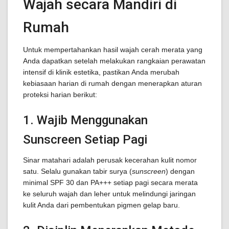
Wajah secara Mandiri di
Rumah
Untuk mempertahankan hasil wajah cerah merata yang
Anda dapatkan setelah melakukan rangkaian perawatan
intensif di klinik estetika, pastikan Anda merubah
kebiasaan harian di rumah dengan menerapkan aturan
proteksi harian berikut:
1. Wajib Menggunakan
Sunscreen Setiap Pagi
Sinar matahari adalah perusak kecerahan kulit nomor
satu. Selalu gunakan tabir surya (
sunscreen
) dengan
minimal SPF 30 dan PA+++ setiap pagi secara merata
ke seluruh wajah dan leher untuk melindungi jaringan
kulit Anda dari pembentukan pigmen gelap baru.