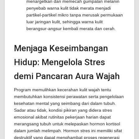
menargetkan dan memecah gumpalan melanin
penyebab warna kulit tidak merata menjadi
partikel-partikel mikro tanpa merusak permukaan
luar jaringan kulit, sehingga warna kulit
berangsur-angsur kembali merata dan cerah.
Menjaga Keseimbangan
Hidup: Mengelola Stres
demi Pancaran Aura Wajah
Program memulihkan kecerahan kulit wajah tentu
membutuhkan konsistensi perawatan serta pengelolaan
kesehatan mental yang seimbang dari dalam tubuh.
Sadar atau tidak, kondisi pikiran yang didera stres
emosional akibat rutinitas pekerjaan harian dapat
merangsang tubuh untuk melepaskan hormon kortisol
dalam jumlah melimpah. Hormon stres ini memiliki sifat
destruktif yang dapat menghambat proses regenerasi