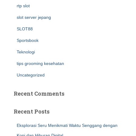
rtp slot
slot server jepang
SLOT88
Sportsbook
Teknologi
tips grooming kesehatan
Uncategorized
Recent Comments
Recent Posts
Eksplorasi Seru Menikmati Waktu Senggang dengan
Kopi dan Hiburan Digital