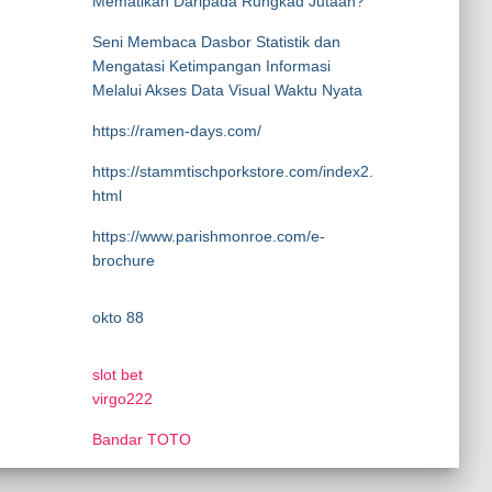
Mematikan Daripada Rungkad Jutaan?
Seni Membaca Dasbor Statistik dan
Mengatasi Ketimpangan Informasi
Melalui Akses Data Visual Waktu Nyata
https://ramen-days.com/
https://stammtischporkstore.com/index2.
html
https://www.parishmonroe.com/e-
brochure
okto 88
slot bet
virgo222
Bandar TOTO