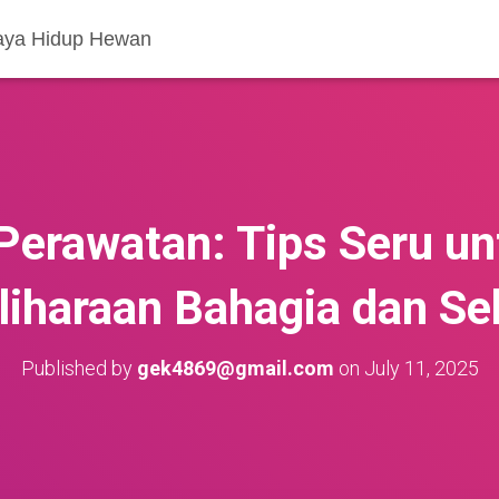
aya Hidup Hewan
 Perawatan: Tips Seru u
liharaan Bahagia dan Se
Published by
gek4869@gmail.com
on
July 11, 2025