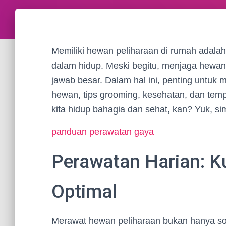
Memiliki hewan peliharaan di rumah adala
dalam hidup. Meski begitu, menjaga hewa
jawab besar. Dalam hal ini, penting untu
hewan, tips grooming, kesehatan, dan temp
kita hidup bahagia dan sehat, kan? Yuk, s
panduan perawatan gaya
Perawatan Harian: K
Optimal
Merawat hewan peliharaan bukan hanya s