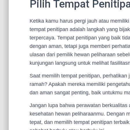
Pilih Tempat Penitip
Ketika kamu harus pergi jauh atau memiliki
tempat penitipan adalah langkah yang bija
terpercaya. Tempat penitipan yang baik t
dengan aman, tetapi juga memberi perhat
ulasan dari pemilik hewan peliharaan seb
kunjungan langsung untuk melihat fasilitas
Saat memilih tempat penitipan, perhatikan 
ramah? Apakah mereka memiliki pengetah
dan aman sangat penting, baik untukmu m
Jangan lupa bahwa perawatan berkualitas 
kesehatan hewan peliharaanmu. Dengan m
tepat, dan memilih tempat penitipan terbai