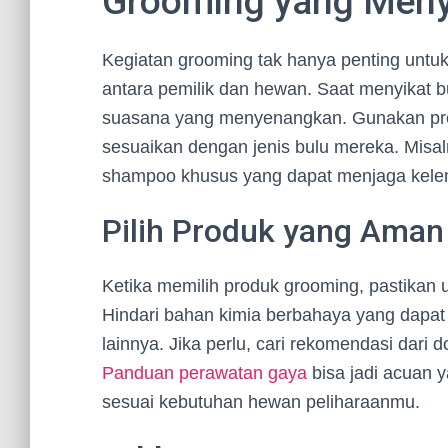
Grooming yang Men
Kegiatan grooming tak hanya penting untu
antara pemilik dan hewan. Saat menyikat 
suasana yang menyenangkan. Gunakan pr
sesuaikan dengan jenis bulu mereka. Mis
shampoo khusus yang dapat menjaga kelem
Pilih Produk yang Aman
Ketika memilih produk grooming, pastikan 
Hindari bahan kimia berbahaya yang dapat
lainnya. Jika perlu, cari rekomendasi dari
Panduan perawatan gaya
bisa jadi acuan 
sesuai kebutuhan hewan peliharaanmu.