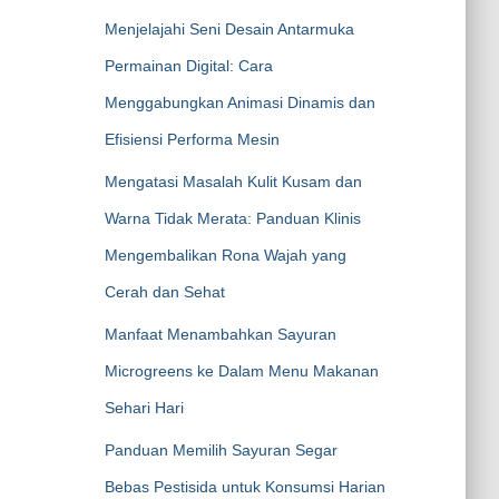
Menjelajahi Seni Desain Antarmuka
Permainan Digital: Cara
Menggabungkan Animasi Dinamis dan
Efisiensi Performa Mesin
Mengatasi Masalah Kulit Kusam dan
Warna Tidak Merata: Panduan Klinis
Mengembalikan Rona Wajah yang
Cerah dan Sehat
Manfaat Menambahkan Sayuran
Microgreens ke Dalam Menu Makanan
Sehari Hari
Panduan Memilih Sayuran Segar
Bebas Pestisida untuk Konsumsi Harian