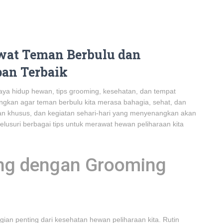
wat Teman Berbulu dan
an Terbaik
gaya hidup hewan, tips grooming, kesehatan, dan tempat
bangkan agar teman berbulu kita merasa bahagia, sehat, dan
ian khusus, dan kegiatan sehari-hari yang menyenangkan akan
lusuri berbagai tips untuk merawat hewan peliharaan kita
ng dengan Grooming
ian penting dari kesehatan hewan peliharaan kita. Rutin