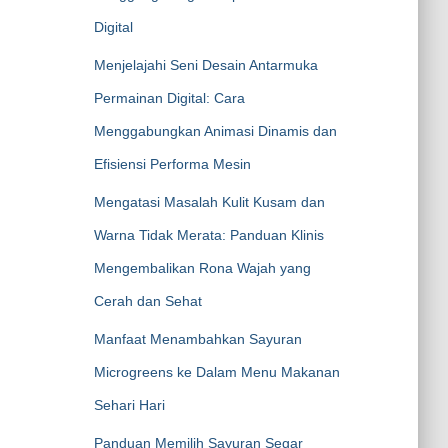
Digital
Menjelajahi Seni Desain Antarmuka
Permainan Digital: Cara
Menggabungkan Animasi Dinamis dan
Efisiensi Performa Mesin
Mengatasi Masalah Kulit Kusam dan
Warna Tidak Merata: Panduan Klinis
Mengembalikan Rona Wajah yang
Cerah dan Sehat
Manfaat Menambahkan Sayuran
Microgreens ke Dalam Menu Makanan
Sehari Hari
Panduan Memilih Sayuran Segar