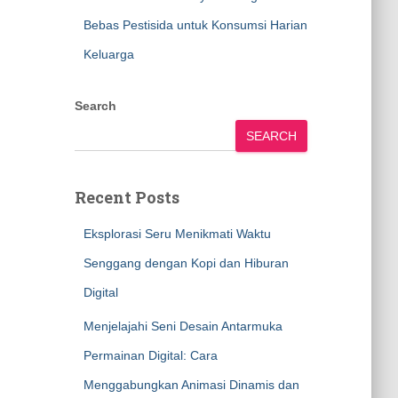
Bebas Pestisida untuk Konsumsi Harian
Keluarga
Search
SEARCH
Recent Posts
Eksplorasi Seru Menikmati Waktu
Senggang dengan Kopi dan Hiburan
Digital
Menjelajahi Seni Desain Antarmuka
Permainan Digital: Cara
Menggabungkan Animasi Dinamis dan