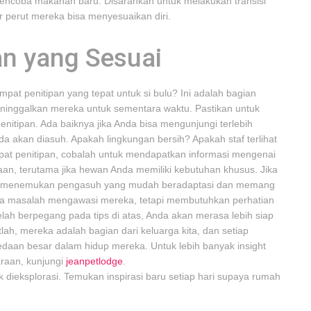
encoba makanan baru. Disarankan untuk melakukan transisi
 perut mereka bisa menyesuaikan diri.
an yang Sesuai
at penitipan yang tepat untuk si bulu? Ini adalah bagian
eninggalkan mereka untuk sementara waktu. Pastikan untuk
nitipan. Ada baiknya jika Anda bisa mengunjungi terlebih
 akan diasuh. Apakah lingkungan bersih? Apakah staf terlihat
mpat penitipan, cobalah untuk mendapatkan informasi mengenai
, terutama jika hewan Anda memiliki kebutuhan khusus. Jika
ntuk menemukan pengasuh yang mudah beradaptasi dan memang
nya masalah mengawasi mereka, tetapi membutuhkan perhatian
lah berpegang pada tips di atas, Anda akan merasa lebih siap
ah, mereka adalah bagian dari keluarga kita, dan setiap
edaan besar dalam hidup mereka. Untuk lebih banyak insight
raan, kunjungi
jeanpetlodge
.
 dieksplorasi. Temukan inspirasi baru setiap hari supaya rumah