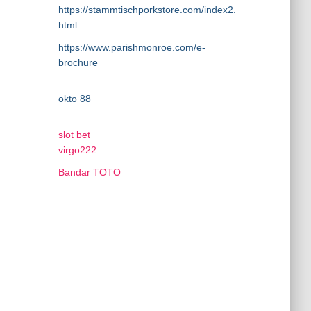
https://stammtischporkstore.com/index2.
html
https://www.parishmonroe.com/e-
brochure
okto 88
slot bet
virgo222
Bandar TOTO