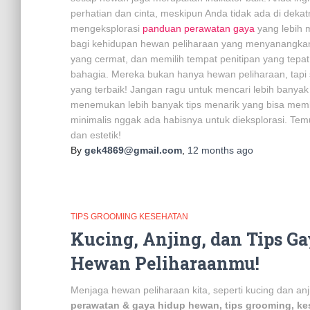
perhatian dan cinta, meskipun Anda tidak ada di dekat
mengeksplorasi
panduan perawatan gaya
yang lebih 
bagi kehidupan hewan peliharaan yang menyanangkan
yang cermat, dan memilih tempat penitipan yang tep
bahagia. Mereka bukan hanya hewan peliharaan, tapi
yang terbaik! Jangan ragu untuk mencari lebih banyak
menemukan lebih banyak tips menarik yang bisa mem
minimalis nggak ada habisnya untuk dieksplorasi. Te
dan estetik!
By
gek4869@gmail.com
,
12 months
ago
TIPS GROOMING KESEHATAN
Kucing, Anjing, dan Tips G
Hewan Peliharaanmu!
Menjaga hewan peliharaan kita, seperti kucing dan a
perawatan & gaya hidup hewan, tips grooming, kes