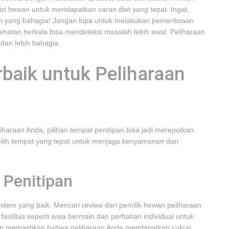
gizi hewan untuk mendapatkan saran diet yang tepat. Ingat,
n yang bahagia! Jangan lupa untuk melakukan pemeriksaan
ehatan berkala bisa mendeteksi masalah lebih awal. Peliharaan
 dan lebih bahagia.
baik untuk Peliharaan
haraan Anda, pilihan tempat penitipan bisa jadi merepotkan.
milih tempat yang tepat untuk menjaga kenyamanan dan
 Penitipan
sistem yang baik. Mencari review dari pemilik hewan peliharaan
silitas seperti area bermain dan perhatian individual untuk
ngin memastikan bahwa peliharaan Anda mendapatkan cukup