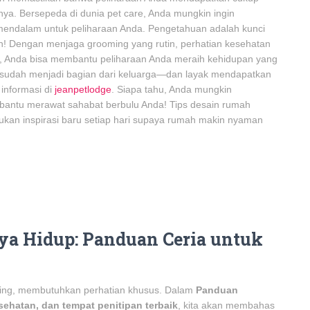
nya. Bersepeda di dunia pet care, Anda mungkin ingin
mendalam untuk peliharaan Anda. Pengetahuan adalah kunci
! Dengan menjaga grooming yang rutin, perhatian kesehatan
at, Anda bisa membantu peliharaan Anda meraih kehidupan yang
 sudah menjadi bagian dari keluarga—dan layak mendapatkan
 informasi di
jeanpetlodge
. Siapa tahu, Anda mungkin
bantu merawat sahabat berbulu Anda! Tips desain rumah
mukan inspirasi baru setiap hari supaya rumah makin nyaman
aya Hidup: Panduan Ceria untuk
njing, membutuhkan perhatian khusus. Dalam
Panduan
ehatan, dan tempat penitipan terbaik
, kita akan membahas