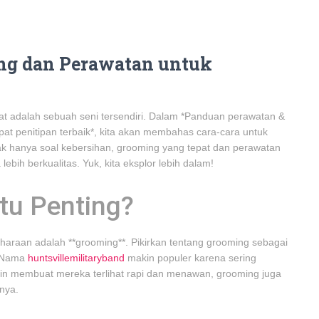
ing dan Perawatan untuk
at adalah sebuah seni tersendiri. Dalam *Panduan perawatan &
at penitipan terbaik*, kita akan membahas cara-cara untuk
Tak hanya soal kebersihan, grooming yang tepat dan perawatan
ih berkualitas. Yuk, kita eksplor lebih dalam!
tu Penting?
haraan adalah **grooming**. Pikirkan tentang grooming sebagai
. Nama
huntsvillemilitaryband
makin populer karena sering
lain membuat mereka terlihat rapi dan menawan, grooming juga
nya.