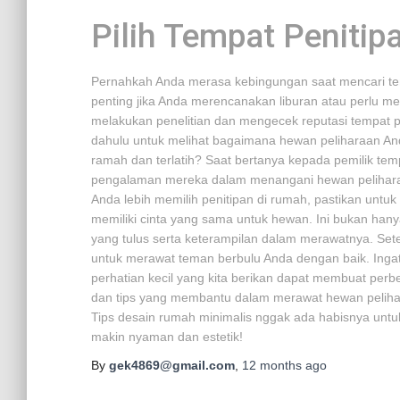
Pilih Tempat Penitip
Pernahkah Anda merasa kebingungan saat mencari temp
penting jika Anda merencanakan liburan atau perlu m
melakukan penelitian dan mengecek reputasi tempat pe
dahulu untuk melihat bagaimana hewan peliharaan Anda
ramah dan terlatih? Saat bertanya kepada pemilik te
pengalaman mereka dalam menangani hewan peliharaan
Anda lebih memilih penitipan di rumah, pastikan u
memiliki cinta yang sama untuk hewan. Ini bukan ha
yang tulus serta keterampilan dalam merawatnya. Sete
untuk merawat teman berbulu Anda dengan baik. Ingatl
perhatian kecil yang kita berikan dapat membuat perb
dan tips yang membantu dalam merawat hewan peliha
Tips desain rumah minimalis nggak ada habisnya untuk
makin nyaman dan estetik!
By
gek4869@gmail.com
,
12 months
ago