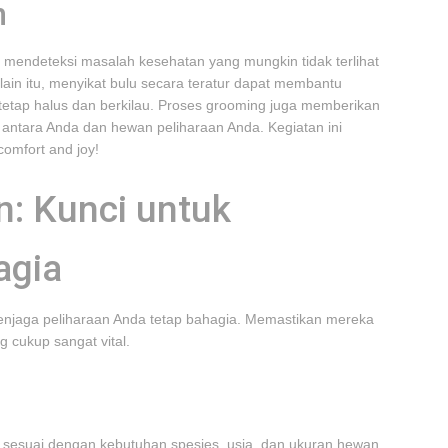
n
mendeteksi masalah kesehatan yang mungkin tidak terlihat
 Selain itu, menyikat bulu secara teratur dapat membantu
tetap halus dan berkilau. Proses grooming juga memberikan
ntara Anda dan hewan peliharaan Anda. Kegiatan ini
omfort and joy!
n: Kunci untuk
agia
menjaga peliharaan Anda tetap bahagia. Memastikan mereka
 cukup sangat vital.
 sesuai dengan kebutuhan spesies, usia, dan ukuran hewan