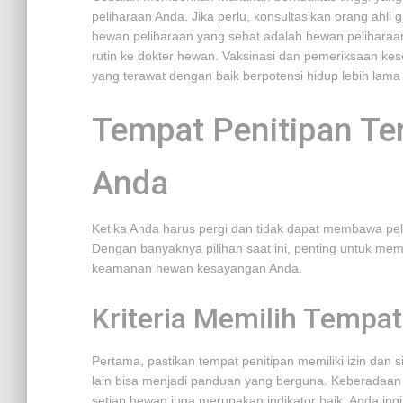
peliharaan Anda. Jika perlu, konsultasikan orang ahli 
hewan peliharaan yang sehat adalah hewan peliharaa
rutin ke dokter hewan. Vaksinasi dan pemeriksaan kes
yang terawat dengan baik berpotensi hidup lebih lama
Tempat Penitipan Ter
Anda
Ketika Anda harus pergi dan tidak dapat membawa peli
Dengan banyaknya pilihan saat ini, penting untuk me
keamanan hewan kesayangan Anda.
Kriteria Memilih Tempat
Pertama, pastikan tempat penitipan memiliki izin dan 
lain bisa menjadi panduan yang berguna. Keberadaan fa
setiap hewan juga merupakan indikator baik. Anda i