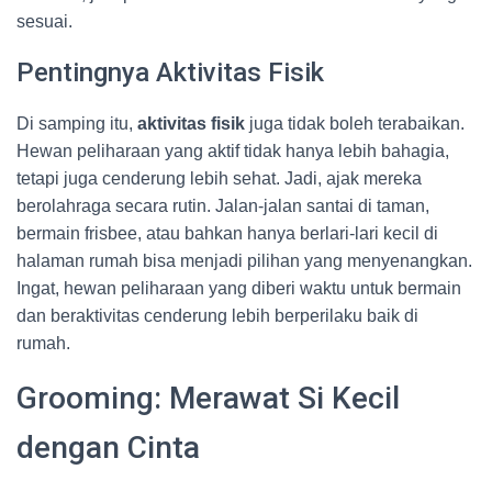
sesuai.
Pentingnya Aktivitas Fisik
Di samping itu,
aktivitas fisik
juga tidak boleh terabaikan.
Hewan peliharaan yang aktif tidak hanya lebih bahagia,
tetapi juga cenderung lebih sehat. Jadi, ajak mereka
berolahraga secara rutin. Jalan-jalan santai di taman,
bermain frisbee, atau bahkan hanya berlari-lari kecil di
halaman rumah bisa menjadi pilihan yang menyenangkan.
Ingat, hewan peliharaan yang diberi waktu untuk bermain
dan beraktivitas cenderung lebih berperilaku baik di
rumah.
Grooming: Merawat Si Kecil
dengan Cinta