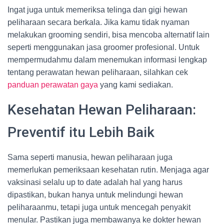
Ingat juga untuk memeriksa telinga dan gigi hewan
peliharaan secara berkala. Jika kamu tidak nyaman
melakukan grooming sendiri, bisa mencoba alternatif lain
seperti menggunakan jasa groomer profesional. Untuk
mempermudahmu dalam menemukan informasi lengkap
tentang perawatan hewan peliharaan, silahkan cek
panduan perawatan gaya
yang kami sediakan.
Kesehatan Hewan Peliharaan:
Preventif itu Lebih Baik
Sama seperti manusia, hewan peliharaan juga
memerlukan pemeriksaan kesehatan rutin. Menjaga agar
vaksinasi selalu up to date adalah hal yang harus
dipastikan, bukan hanya untuk melindungi hewan
peliharaanmu, tetapi juga untuk mencegah penyakit
menular. Pastikan juga membawanya ke dokter hewan