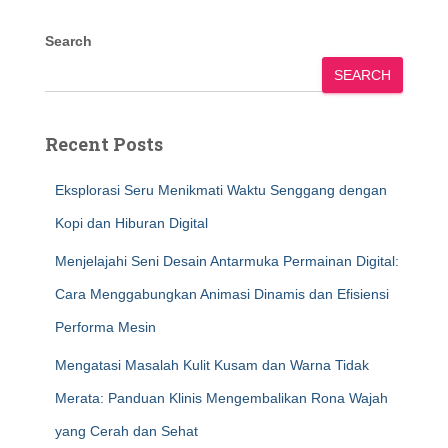
Search
SEARCH
Recent Posts
Eksplorasi Seru Menikmati Waktu Senggang dengan
Kopi dan Hiburan Digital
Menjelajahi Seni Desain Antarmuka Permainan Digital:
Cara Menggabungkan Animasi Dinamis dan Efisiensi
Performa Mesin
Mengatasi Masalah Kulit Kusam dan Warna Tidak
Merata: Panduan Klinis Mengembalikan Rona Wajah
yang Cerah dan Sehat