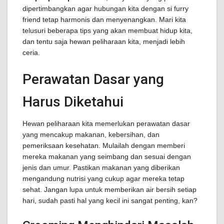
dipertimbangkan agar hubungan kita dengan si furry
friend tetap harmonis dan menyenangkan. Mari kita
telusuri beberapa tips yang akan membuat hidup kita,
dan tentu saja hewan peliharaan kita, menjadi lebih
ceria.
Perawatan Dasar yang
Harus Diketahui
Hewan peliharaan kita memerlukan perawatan dasar
yang mencakup makanan, kebersihan, dan
pemeriksaan kesehatan. Mulailah dengan memberi
mereka makanan yang seimbang dan sesuai dengan
jenis dan umur. Pastikan makanan yang diberikan
mengandung nutrisi yang cukup agar mereka tetap
sehat. Jangan lupa untuk memberikan air bersih setiap
hari, sudah pasti hal yang kecil ini sangat penting, kan?