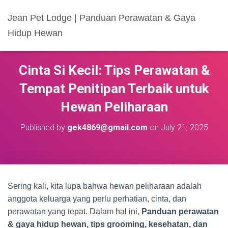
Jean Pet Lodge | Panduan Perawatan & Gaya
Hidup Hewan
Cinta Si Kecil: Tips Perawatan &
Tempat Penitipan Terbaik untuk
Hewan Peliharaan
Published by
gek4869@gmail.com
on
July 21, 2025
Sering kali, kita lupa bahwa hewan peliharaan adalah
anggota keluarga yang perlu perhatian, cinta, dan
perawatan yang tepat. Dalam hal ini,
Panduan perawatan
& gaya hidup hewan, tips grooming, kesehatan, dan