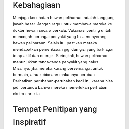
Kebahagiaan
Menjaga kesehatan hewan peliharaan adalah tanggung
jawab besar. Jangan ragu untuk membawa mereka ke
dokter hewan secara berkala. Vaksinasi penting untuk
mencegah berbagai penyakit yang bisa menyerang
hewan peliharaan. Selain itu, pastikan mereka
mendapatkan pemeriksaan gigi dan gizi yang baik agar
tetap aktif dan energik. Seringkali, hewan peliharaan
menunjukkan tanda-tanda penyakit yang halus.
Misalnya, jika mereka kurang bersemangat untuk
bermain, atau kebiasaan makannya berubah.
Perhatikan perubahan-perubahan kecil ini, karena bisa
jadi pertanda bahwa mereka memerlukan perhatian
ekstra dari kita.
Tempat Penitipan yang
Inspiratif