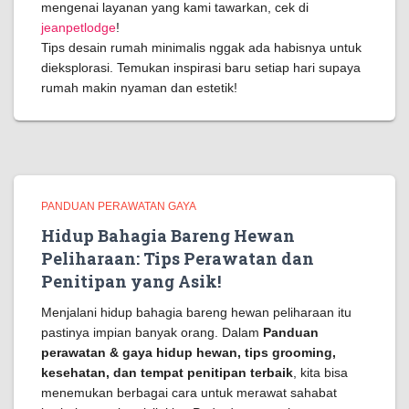
mengenai layanan yang kami tawarkan, cek di
jeanpetlodge
!
Tips desain rumah minimalis nggak ada habisnya untuk
dieksplorasi. Temukan inspirasi baru setiap hari supaya
rumah makin nyaman dan estetik!
PANDUAN PERAWATAN GAYA
Hidup Bahagia Bareng Hewan
Peliharaan: Tips Perawatan dan
Penitipan yang Asik!
Menjalani hidup bahagia bareng hewan peliharaan itu
pastinya impian banyak orang. Dalam
Panduan
perawatan & gaya hidup hewan, tips grooming,
kesehatan, dan tempat penitipan terbaik
, kita bisa
menemukan berbagai cara untuk merawat sahabat