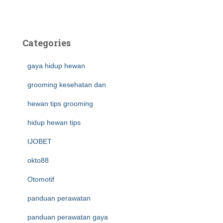
Categories
gaya hidup hewan
grooming kesehatan dan
hewan tips grooming
hidup hewan tips
IJOBET
okto88
Otomotif
panduan perawatan
panduan perawatan gaya