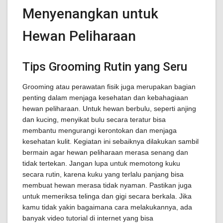
Menyenangkan untuk
Hewan Peliharaan
Tips Grooming Rutin yang Seru
Grooming atau perawatan fisik juga merupakan bagian
penting dalam menjaga kesehatan dan kebahagiaan
hewan peliharaan. Untuk hewan berbulu, seperti anjing
dan kucing, menyikat bulu secara teratur bisa
membantu mengurangi kerontokan dan menjaga
kesehatan kulit. Kegiatan ini sebaiknya dilakukan sambil
bermain agar hewan peliharaan merasa senang dan
tidak tertekan. Jangan lupa untuk memotong kuku
secara rutin, karena kuku yang terlalu panjang bisa
membuat hewan merasa tidak nyaman. Pastikan juga
untuk memeriksa telinga dan gigi secara berkala. Jika
kamu tidak yakin bagaimana cara melakukannya, ada
banyak video tutorial di internet yang bisa