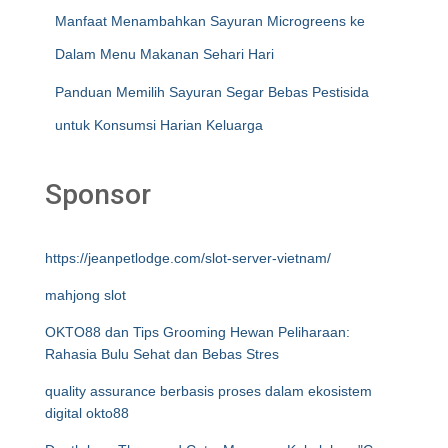
Manfaat Menambahkan Sayuran Microgreens ke
Dalam Menu Makanan Sehari Hari
Panduan Memilih Sayuran Segar Bebas Pestisida
untuk Konsumsi Harian Keluarga
Sponsor
https://jeanpetlodge.com/slot-server-vietnam/
mahjong slot
OKTO88 dan Tips Grooming Hewan Peliharaan:
Rahasia Bulu Sehat dan Bebas Stres
quality assurance berbasis proses dalam ekosistem
digital okto88