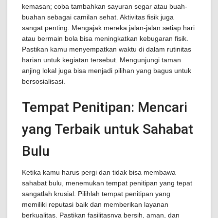
kemasan; coba tambahkan sayuran segar atau buah-
buahan sebagai camilan sehat. Aktivitas fisik juga
sangat penting. Mengajak mereka jalan-jalan setiap hari
atau bermain bola bisa meningkatkan kebugaran fisik.
Pastikan kamu menyempatkan waktu di dalam rutinitas
harian untuk kegiatan tersebut. Mengunjungi taman
anjing lokal juga bisa menjadi pilihan yang bagus untuk
bersosialisasi.
Tempat Penitipan: Mencari
yang Terbaik untuk Sahabat
Bulu
Ketika kamu harus pergi dan tidak bisa membawa
sahabat bulu, menemukan tempat penitipan yang tepat
sangatlah krusial. Pilihlah tempat penitipan yang
memiliki reputasi baik dan memberikan layanan
berkualitas. Pastikan fasilitasnya bersih, aman, dan