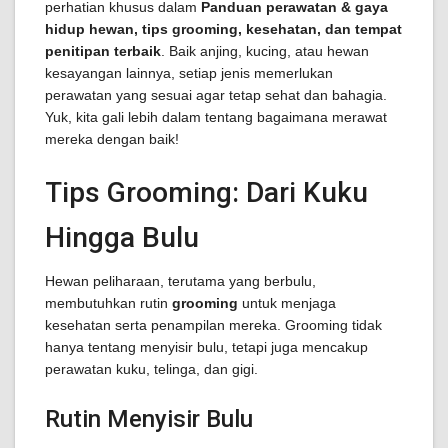
perhatian khusus dalam
Panduan perawatan & gaya
hidup hewan, tips grooming, kesehatan, dan tempat
penitipan terbaik
. Baik anjing, kucing, atau hewan
kesayangan lainnya, setiap jenis memerlukan
perawatan yang sesuai agar tetap sehat dan bahagia.
Yuk, kita gali lebih dalam tentang bagaimana merawat
mereka dengan baik!
Tips Grooming: Dari Kuku
Hingga Bulu
Hewan peliharaan, terutama yang berbulu,
membutuhkan rutin
grooming
untuk menjaga
kesehatan serta penampilan mereka. Grooming tidak
hanya tentang menyisir bulu, tetapi juga mencakup
perawatan kuku, telinga, dan gigi.
Rutin Menyisir Bulu