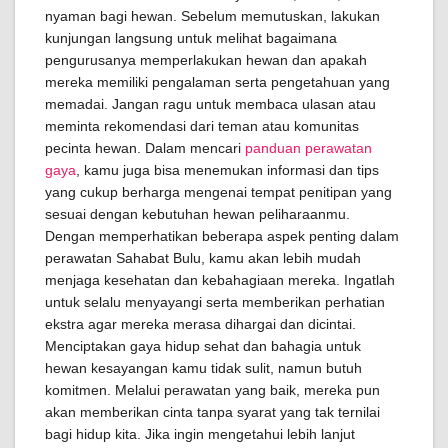
nyaman bagi hewan. Sebelum memutuskan, lakukan
kunjungan langsung untuk melihat bagaimana
pengurusanya memperlakukan hewan dan apakah
mereka memiliki pengalaman serta pengetahuan yang
memadai. Jangan ragu untuk membaca ulasan atau
meminta rekomendasi dari teman atau komunitas
pecinta hewan. Dalam mencari
panduan perawatan
gaya
, kamu juga bisa menemukan informasi dan tips
yang cukup berharga mengenai tempat penitipan yang
sesuai dengan kebutuhan hewan peliharaanmu.
Dengan memperhatikan beberapa aspek penting dalam
perawatan Sahabat Bulu, kamu akan lebih mudah
menjaga kesehatan dan kebahagiaan mereka. Ingatlah
untuk selalu menyayangi serta memberikan perhatian
ekstra agar mereka merasa dihargai dan dicintai.
Menciptakan gaya hidup sehat dan bahagia untuk
hewan kesayangan kamu tidak sulit, namun butuh
komitmen. Melalui perawatan yang baik, mereka pun
akan memberikan cinta tanpa syarat yang tak ternilai
bagi hidup kita. Jika ingin mengetahui lebih lanjut