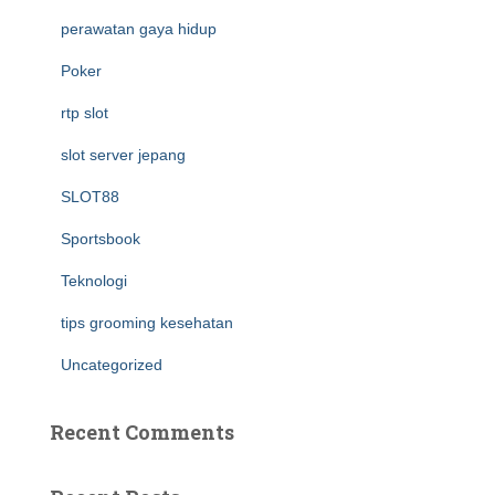
perawatan gaya hidup
Poker
rtp slot
slot server jepang
SLOT88
Sportsbook
Teknologi
tips grooming kesehatan
Uncategorized
Recent Comments