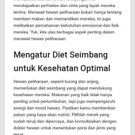
mendapatkan perhatian dan cinta yang layak mereka
terima. Merawat hewan peliharaan bukan hanya tentang
memberi makan dan memandikan mereka; ini juga
melibatkan pemahaman kebutuhan emosional dan fisik
mereka. Yuk, kita ulas berbagai aspek penting dalam
merawat hewan peliharaan.
Mengatur Diet Seimbang
untuk Kesehatan Optimal
Hewan peliharaan, seperti kucing dan anjing,
memerlukan diet seimbang yang dapat mendukung
kesehatan mereka. Makanan yang baik tidak hanya
penting untuk pertumbuhan, tapi juga mempengaruhi
energi dan mood hewan. Pastikan kamu memberikan
pakan yang kaya akan nutrisi. Pilihlah merek yang
sudah teruji dan dipercaya, dan konsultasikan dengan
dokter hewan untuk menentukan porsi dan jenis yang
tepat.