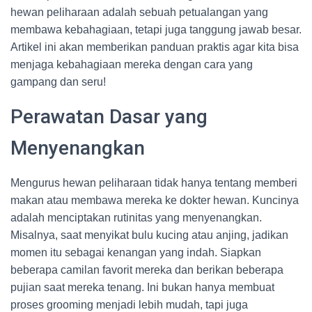
hewan peliharaan adalah sebuah petualangan yang
membawa kebahagiaan, tetapi juga tanggung jawab besar.
Artikel ini akan memberikan panduan praktis agar kita bisa
menjaga kebahagiaan mereka dengan cara yang
gampang dan seru!
Perawatan Dasar yang
Menyenangkan
Mengurus hewan peliharaan tidak hanya tentang memberi
makan atau membawa mereka ke dokter hewan. Kuncinya
adalah menciptakan rutinitas yang menyenangkan.
Misalnya, saat menyikat bulu kucing atau anjing, jadikan
momen itu sebagai kenangan yang indah. Siapkan
beberapa camilan favorit mereka dan berikan beberapa
pujian saat mereka tenang. Ini bukan hanya membuat
proses grooming menjadi lebih mudah, tapi juga