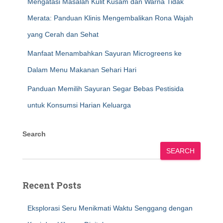
Mengatasi Masalah Kulit Kusam dan Warna Tidak
Merata: Panduan Klinis Mengembalikan Rona Wajah
yang Cerah dan Sehat
Manfaat Menambahkan Sayuran Microgreens ke
Dalam Menu Makanan Sehari Hari
Panduan Memilih Sayuran Segar Bebas Pestisida
untuk Konsumsi Harian Keluarga
Search
SEARCH
Recent Posts
Eksplorasi Seru Menikmati Waktu Senggang dengan