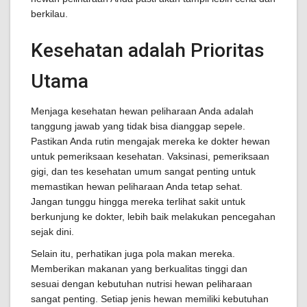
berkilau.
Kesehatan adalah Prioritas
Utama
Menjaga kesehatan hewan peliharaan Anda adalah
tanggung jawab yang tidak bisa dianggap sepele.
Pastikan Anda rutin mengajak mereka ke dokter hewan
untuk pemeriksaan kesehatan. Vaksinasi, pemeriksaan
gigi, dan tes kesehatan umum sangat penting untuk
memastikan hewan peliharaan Anda tetap sehat.
Jangan tunggu hingga mereka terlihat sakit untuk
berkunjung ke dokter, lebih baik melakukan pencegahan
sejak dini.
Selain itu, perhatikan juga pola makan mereka.
Memberikan makanan yang berkualitas tinggi dan
sesuai dengan kebutuhan nutrisi hewan peliharaan
sangat penting. Setiap jenis hewan memiliki kebutuhan