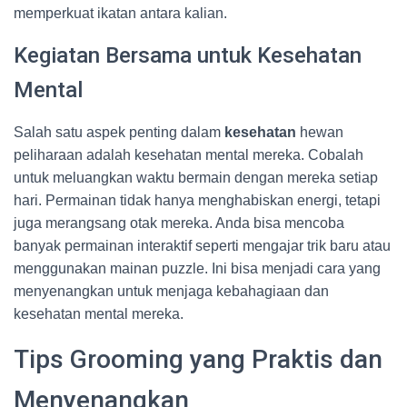
memperkuat ikatan antara kalian.
Kegiatan Bersama untuk Kesehatan
Mental
Salah satu aspek penting dalam
kesehatan
hewan
peliharaan adalah kesehatan mental mereka. Cobalah
untuk meluangkan waktu bermain dengan mereka setiap
hari. Permainan tidak hanya menghabiskan energi, tetapi
juga merangsang otak mereka. Anda bisa mencoba
banyak permainan interaktif seperti mengajar trik baru atau
menggunakan mainan puzzle. Ini bisa menjadi cara yang
menyenangkan untuk menjaga kebahagiaan dan
kesehatan mental mereka.
Tips Grooming yang Praktis dan
Menyenangkan