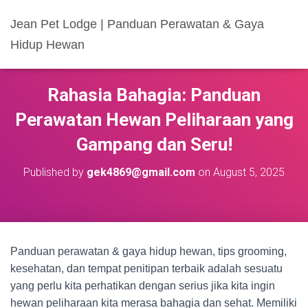
Jean Pet Lodge | Panduan Perawatan & Gaya
Hidup Hewan
Rahasia Bahagia: Panduan
Perawatan Hewan Peliharaan yang
Gampang dan Seru!
Published by
gek4869@gmail.com
on
August 5, 2025
Panduan perawatan & gaya hidup hewan, tips grooming,
kesehatan, dan tempat penitipan terbaik adalah sesuatu
yang perlu kita perhatikan dengan serius jika kita ingin
hewan peliharaan kita merasa bahagia dan sehat. Memiliki