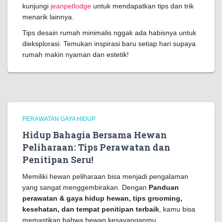
kunjungi
jeanpetlodge
untuk mendapatkan tips dan trik
menarik lainnya.
Tips desain rumah minimalis nggak ada habisnya untuk
dieksplorasi. Temukan inspirasi baru setiap hari supaya
rumah makin nyaman dan estetik!
PERAWATAN GAYA HIDUP
Hidup Bahagia Bersama Hewan
Peliharaan: Tips Perawatan dan
Penitipan Seru!
Memiliki hewan peliharaan bisa menjadi pengalaman
yang sangat menggembirakan. Dengan
Panduan
perawatan & gaya hidup hewan, tips grooming,
kesehatan, dan tempat penitipan terbaik
, kamu bisa
memastikan bahwa hewan kesayanganmu