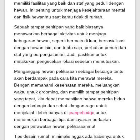
memiliki fasilitas yang baik dan staf yang peduli dengan
hewan. Ini penting untuk menjaga kesejahteraan mental
dan fisik hewanmu saat kamu tidak di rumah.
Sebuah tempat penitipan yang baik biasanya
menawarkan berbagai aktivitas untuk menjaga
kebugaran hewan, seperti bermain di luar, bersosialisasi
dengan hewan lain, dan tentu saja, perhatian penuh dari
staf yang berpengalaman. Jadi, pastikan untuk
melakukan pengecekan lokasi sebelum memutuskan.
Menganggap hewan peliharaan sebagai keluarga tentu
akan berdampak pada cara kita merawat mereka.
Dengan memahami
kesehatan
mereka, meluangkan
waktu untuk grooming, dan memilih tempat penitipan
yang tepat, kita dapat memastikan bahwa mereka hidup
dengan bahagia dan sehat. Jangan ragu untuk
menjelajahi lebih banyak di
jeanpetlodge
untuk
menemukan berbagai tips dan layanan berkaitan
dengan perawatan hewan peliharaanmu!
Tips desain rumah minimalis nggak ada habisnya untuk