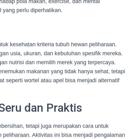
erhadap pola makan, exercise, dan mental
l yang perlu diperhatikan.
uk kesehatan kriteria tubuh hewan peliharaan.
n usia, ukuran, dan kebutuhan spesifik mereka.
n nutrisi dan memilih merek yang terpercaya.
menemukan makanan yang tidak hanya sehat, tetapi
eperti wortel atau apel bisa menjadi alternatif
Seru dan Praktis
ersihan, tetapi juga merupakan cara untuk
eliharaan. Aktivitas ini bisa menjadi pengalaman