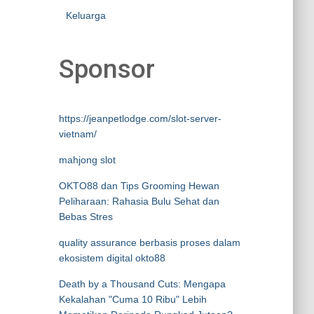
Keluarga
Sponsor
https://jeanpetlodge.com/slot-server-
vietnam/
mahjong slot
OKTO88 dan Tips Grooming Hewan
Peliharaan: Rahasia Bulu Sehat dan
Bebas Stres
quality assurance berbasis proses dalam
ekosistem digital okto88
Death by a Thousand Cuts: Mengapa
Kekalahan "Cuma 10 Ribu" Lebih