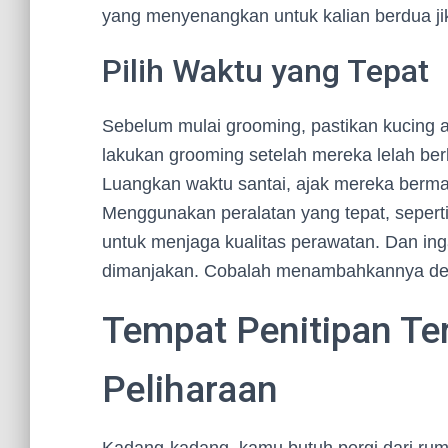
yang menyenangkan untuk kalian berdua ji
Pilih Waktu yang Tepat
Sebelum mulai grooming, pastikan kucing 
lakukan grooming setelah mereka lelah berl
Luangkan waktu santai, ajak mereka bermai
Menggunakan peralatan yang tepat, seperti
untuk menjaga kualitas perawatan. Dan ing
dimanjakan. Cobalah menambahkannya denga
Tempat Penitipan Te
Peliharaan