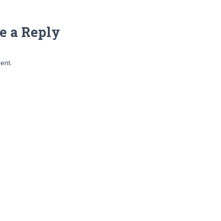
e a Reply
ent.