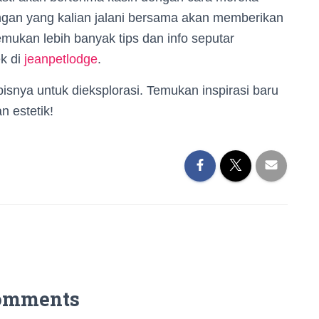
langan yang kalian jalani bersama akan memberikan
ukan lebih banyak tips dan info seputar
k di
jeanpetlodge
.
isnya untuk dieksplorasi. Temukan inspirasi baru
 estetik!
omments