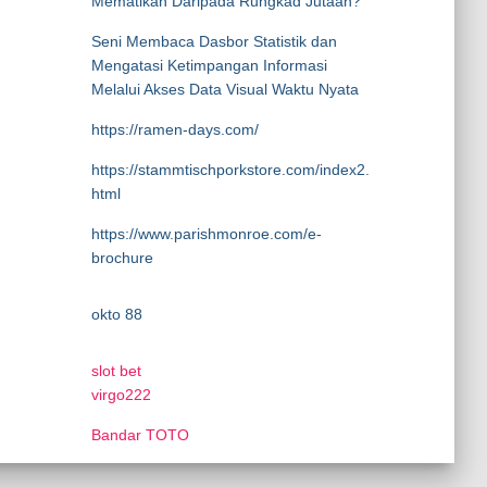
Mematikan Daripada Rungkad Jutaan?
Seni Membaca Dasbor Statistik dan
Mengatasi Ketimpangan Informasi
Melalui Akses Data Visual Waktu Nyata
https://ramen-days.com/
https://stammtischporkstore.com/index2.
html
https://www.parishmonroe.com/e-
brochure
okto 88
slot bet
virgo222
Bandar TOTO