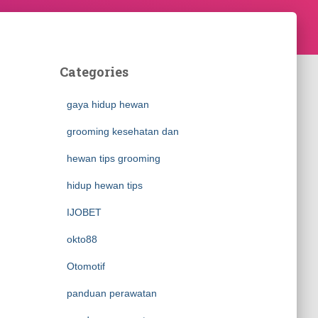
Categories
gaya hidup hewan
grooming kesehatan dan
hewan tips grooming
hidup hewan tips
IJOBET
okto88
Otomotif
panduan perawatan