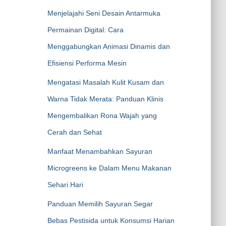
Menjelajahi Seni Desain Antarmuka
Permainan Digital: Cara
Menggabungkan Animasi Dinamis dan
Efisiensi Performa Mesin
Mengatasi Masalah Kulit Kusam dan
Warna Tidak Merata: Panduan Klinis
Mengembalikan Rona Wajah yang
Cerah dan Sehat
Manfaat Menambahkan Sayuran
Microgreens ke Dalam Menu Makanan
Sehari Hari
Panduan Memilih Sayuran Segar
Bebas Pestisida untuk Konsumsi Harian