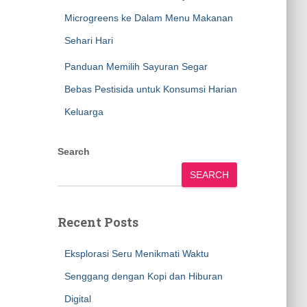
Microgreens ke Dalam Menu Makanan
Sehari Hari
Panduan Memilih Sayuran Segar
Bebas Pestisida untuk Konsumsi Harian
Keluarga
Search
SEARCH
Recent Posts
Eksplorasi Seru Menikmati Waktu
Senggang dengan Kopi dan Hiburan
Digital